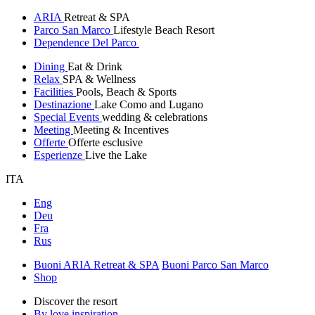
ARIA
Retreat & SPA
Parco San Marco
Lifestyle Beach Resort
Dependence Del Parco
Dining
Eat & Drink
Relax
SPA & Wellness
Facilities
Pools, Beach & Sports
Destinazione
Lake Como and Lugano
Special Events
wedding & celebrations
Meeting
Meeting & Incentives
Offerte
Offerte esclusive
Esperienze
Live the Lake
ITA
Eng
Deu
Fra
Rus
Buoni ARIA Retreat & SPA
Buoni Parco San Marco
Shop
Discover the resort
By love inspiration