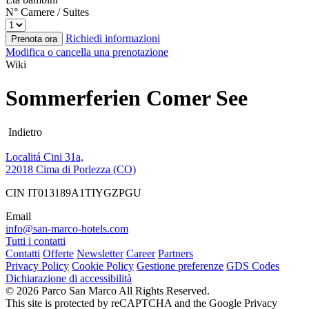
N° Camere / Suites
Richiedi informazioni
Prenota ora
Modifica o cancella una prenotazione
Wiki
Sommerferien Comer See
Indietro
Localitá Cini 31a,
22018 Cima di Porlezza (CO)
CIN IT013189A1TIYGZPGU
Email
info@san-marco-hotels.com
Tutti i contatti
Contatti
Offerte
Newsletter
Career
Partners
Privacy Policy
Cookie Policy
Gestione preferenze
GDS Codes
Dichiarazione di accessibilità
© 2026 Parco San Marco All Rights Reserved.
This site is protected by reCAPTCHA and the Google Privacy