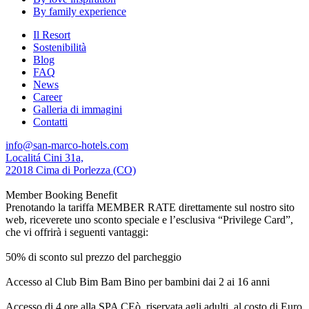
By family experience
Il Resort
Sostenibilità
Blog
FAQ
News
Career
Galleria di immagini
Contatti
info@san-marco-hotels.com
Localitá Cini 31a,
22018 Cima di Porlezza (CO)
Member Booking Benefit
Prenotando la tariffa MEMBER RATE direttamente sul nostro sito
web, riceverete uno sconto speciale e l’esclusiva “Privilege Card”,
che vi offrirà i seguenti vantaggi:
50% di sconto sul prezzo del parcheggio
Accesso al Club Bim Bam Bino per bambini dai 2 ai 16 anni
Accesso di 4 ore alla SPA CEò, riservata agli adulti, al costo di Euro