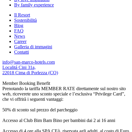
By family experience
Il Resort
Sostenibilità
Blog
FAQ
News
Career
Galleria di immagini
Contatti
info@san-marco-hotels.com
Localitá Cini 31a,
22018 Cima di Porlezza (CO)
Member Booking Benefit
Prenotando la tariffa MEMBER RATE direttamente sul nostro sito
web, riceverete uno sconto speciale e l’esclusiva “Privilege Card”,
che vi offrirà i seguenti vantaggi:
50% di sconto sul prezzo del parcheggio
Accesso al Club Bim Bam Bino per bambini dai 2 ai 16 anni
Accesso di 4 ore alla SPA CEò, riservata agli adulti, al costo di Euro