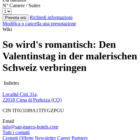
N° Camere / Suites
Richiedi informazioni
Prenota ora
Modifica o cancella una prenotazione
Wiki
So wird's romantisch: Den
Valentinstag in der malerischen
Schweiz verbringen
Indietro
Localitá Cini 31a,
22018 Cima di Porlezza (CO)
CIN IT013189A1TIYGZPGU
Email
info@san-marco-hotels.com
Tutti i contatti
Contatti
Offerte
Newsletter
Career
Partners