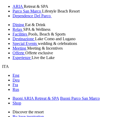
ARIA
Retreat & SPA
Parco San Marco
Lifestyle Beach Resort
Dependence Del Parco
Dining
Eat & Drink
Relax
SPA & Wellness
Facilities
Pools, Beach & Sports
Destinazione
Lake Como and Lugano
Special Events
wedding & celebrations
Meeting
Meeting & Incentives
Offerte
Offerte esclusive
Esperienze
Live the Lake
ITA
Eng
Deu
Fra
Rus
Buoni ARIA Retreat & SPA
Buoni Parco San Marco
Shop
Discover the resort
By love inspiration