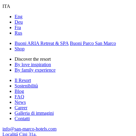
ITA
Eng
Deu
Fra
Rus
Buoni ARIA Retreat & SPA
Buoni Parco San Marco
Shop
Discover the resort
By love inspiration
By family experience
Il Resort
Sostenibilità
Blog
FAQ
News
Career
Galleria di immagini
Contatti
info@san-marco-hotels.com
Localitá Cini 31a,