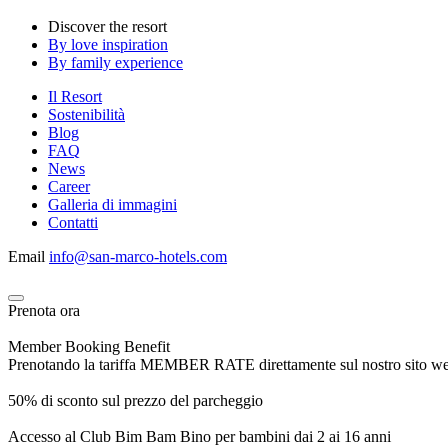
Discover the resort
By love inspiration
By family experience
Il Resort
Sostenibilità
Blog
FAQ
News
Career
Galleria di immagini
Contatti
Email
info@san-marco-hotels.com
Prenota ora
Member Booking Benefit
Prenotando la tariffa MEMBER RATE direttamente sul nostro sito web, r
50% di sconto sul prezzo del parcheggio
Accesso al Club Bim Bam Bino per bambini dai 2 ai 16 anni