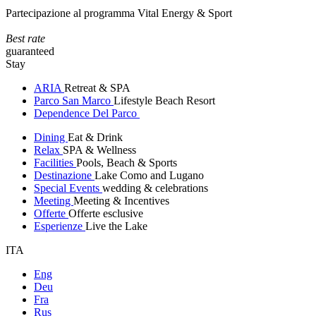
Partecipazione al programma Vital Energy & Sport
Best rate
guaranteed
Stay
ARIA
Retreat & SPA
Parco San Marco
Lifestyle Beach Resort
Dependence Del Parco
Dining
Eat & Drink
Relax
SPA & Wellness
Facilities
Pools, Beach & Sports
Destinazione
Lake Como and Lugano
Special Events
wedding & celebrations
Meeting
Meeting & Incentives
Offerte
Offerte esclusive
Esperienze
Live the Lake
ITA
Eng
Deu
Fra
Rus