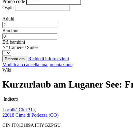
Promo code
Ospiti
Adulti
Bambini
Età bambini
N° Camere / Suites
Richiedi informazioni
Prenota ora
Modifica o cancella una prenotazione
Wiki
Kurzurlaub am Luganer See: Fr
Indietro
Localitá Cini 31a,
22018 Cima di Porlezza (CO)
CIN IT013189A1TIYGZPGU