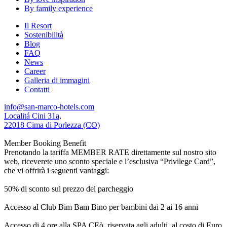
By family experience
Il Resort
Sostenibilità
Blog
FAQ
News
Career
Galleria di immagini
Contatti
info@san-marco-hotels.com
Localitá Cini 31a,
22018 Cima di Porlezza (CO)
Member Booking Benefit
Prenotando la tariffa MEMBER RATE direttamente sul nostro sito
web, riceverete uno sconto speciale e l’esclusiva “Privilege Card”,
che vi offrirà i seguenti vantaggi:
50% di sconto sul prezzo del parcheggio
Accesso al Club Bim Bam Bino per bambini dai 2 ai 16 anni
Accesso di 4 ore alla SPA CEò, riservata agli adulti, al costo di Euro