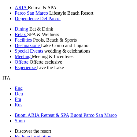
ARIA
Retreat & SPA
Parco San Marco
Lifestyle Beach Resort
Dependence Del Parco
Dining
Eat & Drink
Relax
SPA & Wellness
Facilities
Pools, Beach & Sports
Destinazione
Lake Como and Lugano
Special Events
wedding & celebrations
Meeting
Meeting & Incentives
Offerte
Offerte esclusive
Esperienze
Live the Lake
ITA
Eng
Deu
Fra
Rus
Buoni ARIA Retreat & SPA
Buoni Parco San Marco
Shop
Discover the resort
By love inspiration