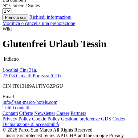
N° Camere / Suites
Richiedi informazioni
Prenota ora
Modifica o cancella una prenotazione
Wiki
Glutenfrei Urlaub Tessin
Indietro
Localitá Cini 31a,
22018 Cima di Porlezza (CO)
CIN IT013189A1TIYGZPGU
Email
info@san-marco-hotels.com
Tutti i contatti
Contatti
Offerte
Newsletter
Career
Partners
Privacy Policy
Cookie Policy
Gestione preferenze
GDS Codes
Dichiarazione di accessibilità
© 2026 Parco San Marco All Rights Reserved.
This site is protected by reCAPTCHA and the Google Privacy