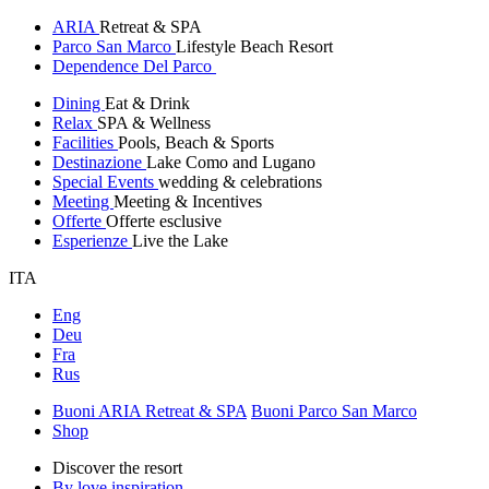
ARIA
Retreat & SPA
Parco San Marco
Lifestyle Beach Resort
Dependence Del Parco
Dining
Eat & Drink
Relax
SPA & Wellness
Facilities
Pools, Beach & Sports
Destinazione
Lake Como and Lugano
Special Events
wedding & celebrations
Meeting
Meeting & Incentives
Offerte
Offerte esclusive
Esperienze
Live the Lake
ITA
Eng
Deu
Fra
Rus
Buoni ARIA Retreat & SPA
Buoni Parco San Marco
Shop
Discover the resort
By love inspiration