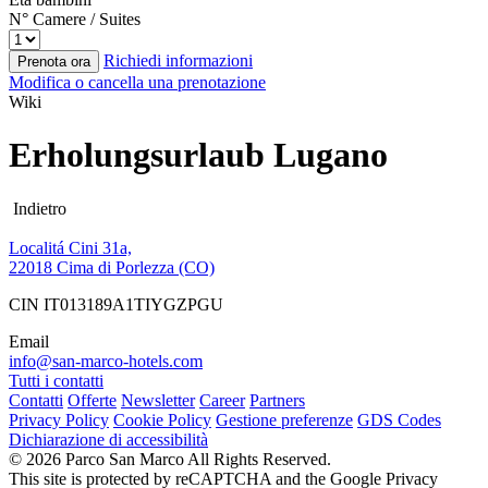
N° Camere / Suites
Richiedi informazioni
Prenota ora
Modifica o cancella una prenotazione
Wiki
Erholungsurlaub Lugano
Indietro
Localitá Cini 31a,
22018 Cima di Porlezza (CO)
CIN IT013189A1TIYGZPGU
Email
info@san-marco-hotels.com
Tutti i contatti
Contatti
Offerte
Newsletter
Career
Partners
Privacy Policy
Cookie Policy
Gestione preferenze
GDS Codes
Dichiarazione di accessibilità
© 2026 Parco San Marco All Rights Reserved.
This site is protected by reCAPTCHA and the Google Privacy