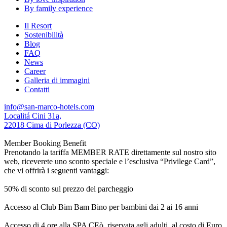
By family experience
Il Resort
Sostenibilità
Blog
FAQ
News
Career
Galleria di immagini
Contatti
info@san-marco-hotels.com
Localitá Cini 31a,
22018 Cima di Porlezza (CO)
Member Booking Benefit
Prenotando la tariffa MEMBER RATE direttamente sul nostro sito
web, riceverete uno sconto speciale e l’esclusiva “Privilege Card”,
che vi offrirà i seguenti vantaggi:
50% di sconto sul prezzo del parcheggio
Accesso al Club Bim Bam Bino per bambini dai 2 ai 16 anni
Accesso di 4 ore alla SPA CEò, riservata agli adulti, al costo di Euro