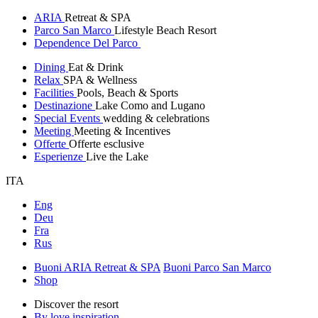
ARIA
Retreat & SPA
Parco San Marco
Lifestyle Beach Resort
Dependence Del Parco
Dining
Eat & Drink
Relax
SPA & Wellness
Facilities
Pools, Beach & Sports
Destinazione
Lake Como and Lugano
Special Events
wedding & celebrations
Meeting
Meeting & Incentives
Offerte
Offerte esclusive
Esperienze
Live the Lake
ITA
Eng
Deu
Fra
Rus
Buoni ARIA Retreat & SPA
Buoni Parco San Marco
Shop
Discover the resort
By love inspiration