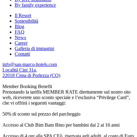
By family experience
Il Resort
Sostenibilità
Blog
FAQ
News
Career
Galleria di immagini
Contatti
info@san-marco-hotels.com
Localitá Cini 31a,
22018 Cima di Porlezza (CO)
Member Booking Benefit
Prenotando la tariffa MEMBER RATE direttamente sul nostro sito
web, riceverete uno sconto speciale e l’esclusiva “Privilege Card”,
che vi offrirà i seguenti vantaggi:
50% di sconto sul prezzo del parcheggio
Accesso al Club Bim Bam Bino per bambini dai 2 ai 16 anni
Accesso di 4 ore alla SPA CEò, riservata agli adulti, al costo di Euro