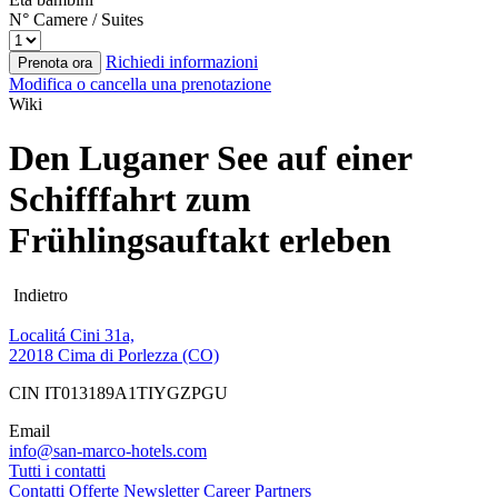
N° Camere / Suites
Richiedi informazioni
Prenota ora
Modifica o cancella una prenotazione
Wiki
Den Luganer See auf einer
Schifffahrt zum
Frühlingsauftakt erleben
Indietro
Localitá Cini 31a,
22018 Cima di Porlezza (CO)
CIN IT013189A1TIYGZPGU
Email
info@san-marco-hotels.com
Tutti i contatti
Contatti
Offerte
Newsletter
Career
Partners