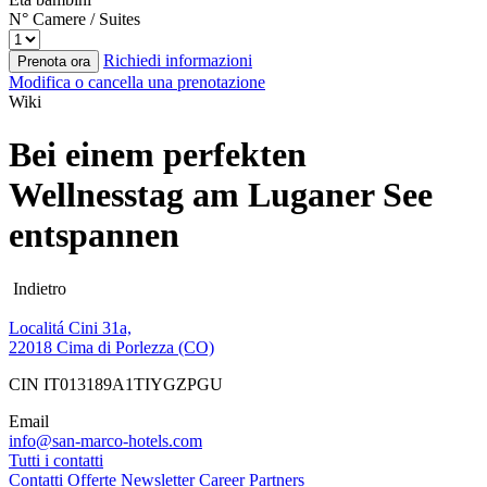
N° Camere / Suites
Richiedi informazioni
Prenota ora
Modifica o cancella una prenotazione
Wiki
Bei einem perfekten
Wellnesstag am Luganer See
entspannen
Indietro
Localitá Cini 31a,
22018 Cima di Porlezza (CO)
CIN IT013189A1TIYGZPGU
Email
info@san-marco-hotels.com
Tutti i contatti
Contatti
Offerte
Newsletter
Career
Partners