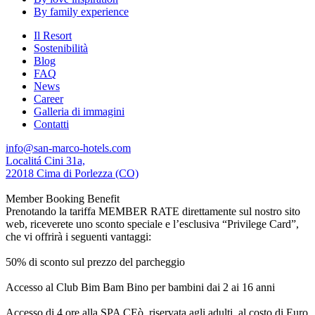
By family experience
Il Resort
Sostenibilità
Blog
FAQ
News
Career
Galleria di immagini
Contatti
info@san-marco-hotels.com
Localitá Cini 31a,
22018 Cima di Porlezza (CO)
Member Booking Benefit
Prenotando la tariffa MEMBER RATE direttamente sul nostro sito
web, riceverete uno sconto speciale e l’esclusiva “Privilege Card”,
che vi offrirà i seguenti vantaggi:
50% di sconto sul prezzo del parcheggio
Accesso al Club Bim Bam Bino per bambini dai 2 ai 16 anni
Accesso di 4 ore alla SPA CEò, riservata agli adulti, al costo di Euro