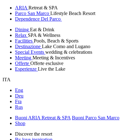
ARIA
Retreat & SPA
Parco San Marco
Lifestyle Beach Resort
Dependence Del Parco
Dining
Eat & Drink
Relax
SPA & Wellness
Facilities
Pools, Beach & Sports
Destinazione
Lake Como and Lugano
Special Events
wedding & celebrations
Meeting
Meeting & Incentives
Offerte
Offerte esclusive
Esperienze
Live the Lake
ITA
Eng
Deu
Fra
Rus
Buoni ARIA Retreat & SPA
Buoni Parco San Marco
Shop
Discover the resort
By love inspiration