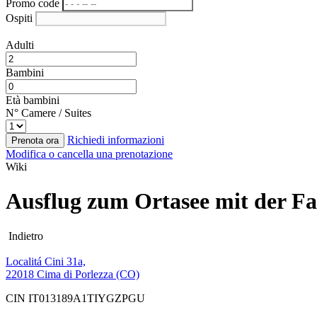
Promo code
Ospiti
Adulti
Bambini
Età bambini
N° Camere / Suites
Richiedi informazioni
Prenota ora
Modifica o cancella una prenotazione
Wiki
Ausflug zum Ortasee mit der Fa
Indietro
Localitá Cini 31a,
22018 Cima di Porlezza (CO)
CIN IT013189A1TIYGZPGU