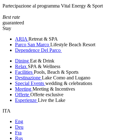
Partecipazione al programma Vital Energy & Sport
Best rate
guaranteed
Stay
ARIA
Retreat & SPA
Parco San Marco
Lifestyle Beach Resort
Dependence Del Parco
Dining
Eat & Drink
Relax
SPA & Wellness
Facilities
Pools, Beach & Sports
Destinazione
Lake Como and Lugano
Special Events
wedding & celebrations
Meeting
Meeting & Incentives
Offerte
Offerte esclusive
Esperienze
Live the Lake
ITA
Eng
Deu
Fra
Rus