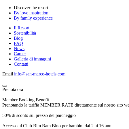
Discover the resort
By love inspiration
By family experience
Il Resort
Sostenibilità
Blog
FAQ
News
Career
Galleria di immagini
Contatti
Email
info@san-marco-hotels.com
Prenota ora
Member Booking Benefit
Prenotando la tariffa MEMBER RATE direttamente sul nostro sito web, r
50% di sconto sul prezzo del parcheggio
Accesso al Club Bim Bam Bino per bambini dai 2 ai 16 anni