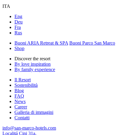
ITA
Eng
Deu
Fra
Rus
Buoni ARIA Retreat & SPA
Buoni Parco San Marco
Shop
Discover the resort
By love inspiration
By family experience
Il Resort
Sostenibilità
Blog
FAQ
News
Career
Galleria di immagini
Contatti
info@san-marco-hotels.com
Localitá Cini 31a,