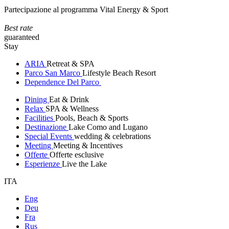
Partecipazione al programma Vital Energy & Sport
Best rate
guaranteed
Stay
ARIA
Retreat & SPA
Parco San Marco
Lifestyle Beach Resort
Dependence Del Parco
Dining
Eat & Drink
Relax
SPA & Wellness
Facilities
Pools, Beach & Sports
Destinazione
Lake Como and Lugano
Special Events
wedding & celebrations
Meeting
Meeting & Incentives
Offerte
Offerte esclusive
Esperienze
Live the Lake
ITA
Eng
Deu
Fra
Rus