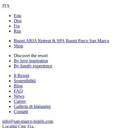
ITA
Eng
Deu
Fra
Rus
Buoni ARIA Retreat & SPA
Buoni Parco San Marco
Shop
Discover the resort
By love inspiration
By family experience
Il Resort
Sostenibilità
Blog
FAQ
News
Career
Galleria di immagini
Contatti
info@san-marco-hotels.com
Localitá Cini 31a,