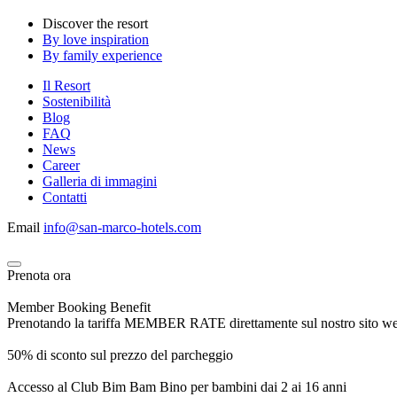
Discover the resort
By love inspiration
By family experience
Il Resort
Sostenibilità
Blog
FAQ
News
Career
Galleria di immagini
Contatti
Email
info@san-marco-hotels.com
Prenota ora
Member Booking Benefit
Prenotando la tariffa MEMBER RATE direttamente sul nostro sito web, r
50% di sconto sul prezzo del parcheggio
Accesso al Club Bim Bam Bino per bambini dai 2 ai 16 anni