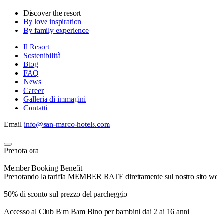
Discover the resort
By love inspiration
By family experience
Il Resort
Sostenibilità
Blog
FAQ
News
Career
Galleria di immagini
Contatti
Email
info@san-marco-hotels.com
Prenota ora
Member Booking Benefit
Prenotando la tariffa MEMBER RATE direttamente sul nostro sito web, r
50% di sconto sul prezzo del parcheggio
Accesso al Club Bim Bam Bino per bambini dai 2 ai 16 anni