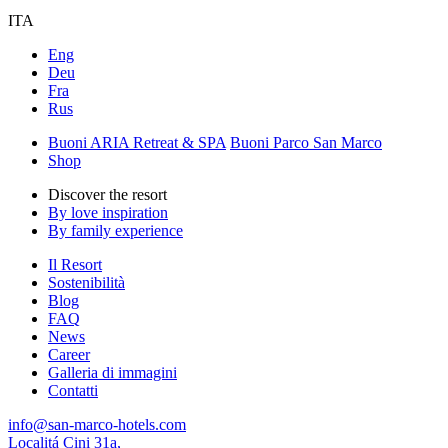
ITA
Eng
Deu
Fra
Rus
Buoni ARIA Retreat & SPA
Buoni Parco San Marco
Shop
Discover the resort
By love inspiration
By family experience
Il Resort
Sostenibilità
Blog
FAQ
News
Career
Galleria di immagini
Contatti
info@san-marco-hotels.com
Localitá Cini 31a,