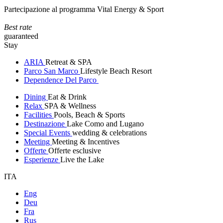
Partecipazione al programma Vital Energy & Sport
Best rate
guaranteed
Stay
ARIA
Retreat & SPA
Parco San Marco
Lifestyle Beach Resort
Dependence Del Parco
Dining
Eat & Drink
Relax
SPA & Wellness
Facilities
Pools, Beach & Sports
Destinazione
Lake Como and Lugano
Special Events
wedding & celebrations
Meeting
Meeting & Incentives
Offerte
Offerte esclusive
Esperienze
Live the Lake
ITA
Eng
Deu
Fra
Rus