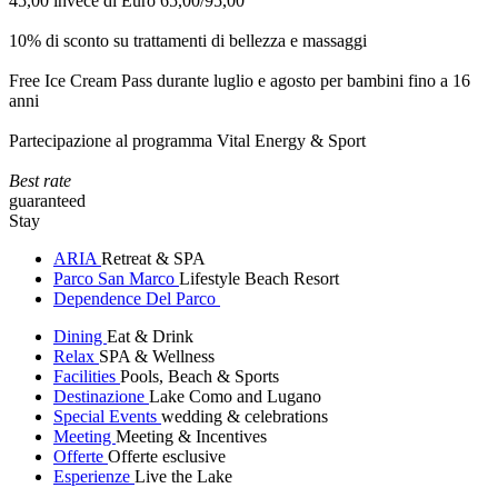
45,00 invece di Euro 65,00/95,00
10% di sconto su trattamenti di bellezza e massaggi
Free Ice Cream Pass durante luglio e agosto per bambini fino a 16
anni
Partecipazione al programma Vital Energy & Sport
Best rate
guaranteed
Stay
ARIA
Retreat & SPA
Parco San Marco
Lifestyle Beach Resort
Dependence Del Parco
Dining
Eat & Drink
Relax
SPA & Wellness
Facilities
Pools, Beach & Sports
Destinazione
Lake Como and Lugano
Special Events
wedding & celebrations
Meeting
Meeting & Incentives
Offerte
Offerte esclusive
Esperienze
Live the Lake