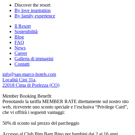
Discover the resort
By love inspiration
By family experience
Il Resort
Sostenibilità
Blog
FAQ
News
Career
Galleria di immagini
Contatti
info@san-marco-hotels.com
Localitá Cini 31a,
22018 Cima di Porlezza (CO)
Member Booking Benefit
Prenotando la tariffa MEMBER RATE direttamente sul nostro sito
web, riceverete uno sconto speciale e l’esclusiva “Privilege Card”,
che vi offrirà i seguenti vantaggi:
50% di sconto sul prezzo del parcheggio
Accesso al Club Bim Bam Bino per bambini dai 2 ai 16 anni