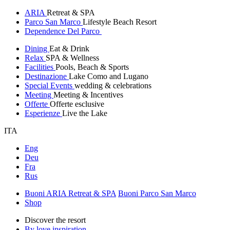
ARIA
Retreat & SPA
Parco San Marco
Lifestyle Beach Resort
Dependence Del Parco
Dining
Eat & Drink
Relax
SPA & Wellness
Facilities
Pools, Beach & Sports
Destinazione
Lake Como and Lugano
Special Events
wedding & celebrations
Meeting
Meeting & Incentives
Offerte
Offerte esclusive
Esperienze
Live the Lake
ITA
Eng
Deu
Fra
Rus
Buoni ARIA Retreat & SPA
Buoni Parco San Marco
Shop
Discover the resort
By love inspiration