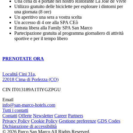
Una cena di 4 portate nel nostro Ristorante La Joie de Vivre
Utilizzo gratuito delle biciclette per esplorare i dintorni per
una giornata (8 ore)
Un aperitivo una sera a vostra scelta
Un accesso di 4 ore alla SPA CEò
Entrata libera alla Family SPA San Marco
Partecipazione gratuita al programma giornaliero di attività
sportive e per il tempo libero
PRENOTATE ORA
Localitá Cini 31a,
22018 Cima di Porlezza (CO)
CIN IT013189A1TIYGZPGU
Email
info@san-marco-hotels.com
Tutti i contatti
Contatti
Offerte
Newsletter
Career
Partners
Privacy Policy
Cookie Policy
Gestione preferenze
GDS Codes
Dichiarazione di accessibilità
© 2026 Parco San Marco All Rights Reserved.