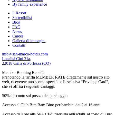
By family experience
Il Resort
Sostenibilità
Blog
FAQ
News
Career
Galleria di immagini
Contatti
info@san-marco-hotels.com
Localitá Cini 31a,
22018 Cima di Porlezza (CO)
Member Booking Benefit
Prenotando la tariffa MEMBER RATE direttamente sul nostro sito
web, riceverete uno sconto speciale e l’esclusiva “Privilege Card”,
che vi offrirà i seguenti vantaggi:
50% di sconto sul prezzo del parcheggio
Accesso al Club Bim Bam Bino per bambini dai 2 ai 16 anni
Accesso di 4 ore alla SPA CEò, riservata agli adulti, al costo di Euro