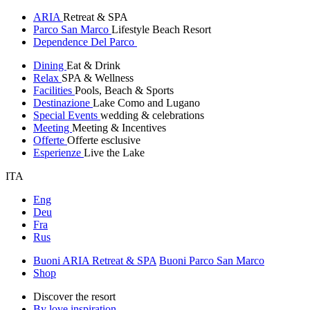
ARIA
Retreat & SPA
Parco San Marco
Lifestyle Beach Resort
Dependence Del Parco
Dining
Eat & Drink
Relax
SPA & Wellness
Facilities
Pools, Beach & Sports
Destinazione
Lake Como and Lugano
Special Events
wedding & celebrations
Meeting
Meeting & Incentives
Offerte
Offerte esclusive
Esperienze
Live the Lake
ITA
Eng
Deu
Fra
Rus
Buoni ARIA Retreat & SPA
Buoni Parco San Marco
Shop
Discover the resort
By love inspiration