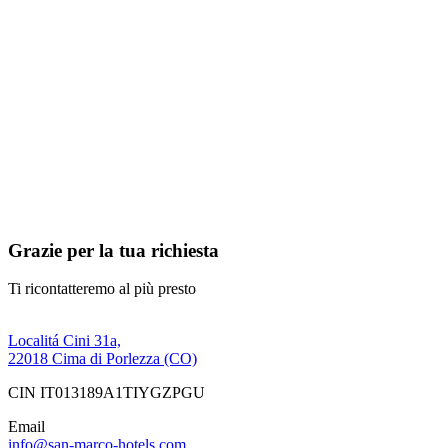
Grazie per la tua richiesta
Ti ricontatteremo al più presto
Localitá Cini 31a,
22018 Cima di Porlezza (CO)
CIN IT013189A1TIYGZPGU
Email
info@san-marco-hotels.com