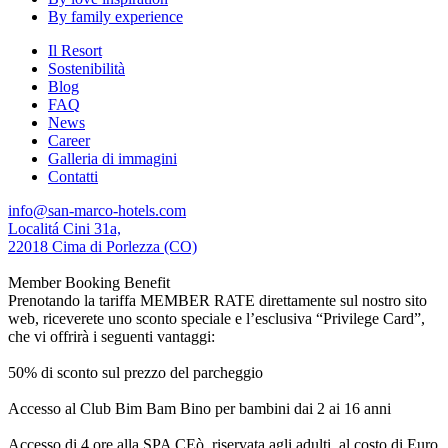
By family experience
Il Resort
Sostenibilità
Blog
FAQ
News
Career
Galleria di immagini
Contatti
info@san-marco-hotels.com
Localitá Cini 31a,
22018 Cima di Porlezza (CO)
Member Booking Benefit
Prenotando la tariffa MEMBER RATE direttamente sul nostro sito
web, riceverete uno sconto speciale e l’esclusiva “Privilege Card”,
che vi offrirà i seguenti vantaggi:
50% di sconto sul prezzo del parcheggio
Accesso al Club Bim Bam Bino per bambini dai 2 ai 16 anni
Accesso di 4 ore alla SPA CEò, riservata agli adulti, al costo di Euro