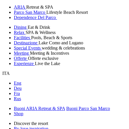
ARIA
Retreat & SPA
Parco San Marco
Lifestyle Beach Resort
Dependence Del Parco
Dining
Eat & Drink
Relax
SPA & Wellness
Facilities
Pools, Beach & Sports
Destinazione
Lake Como and Lugano
Special Events
wedding & celebrations
Meeting
Meeting & Incentives
Offerte
Offerte esclusive
Esperienze
Live the Lake
ITA
Eng
Deu
Fra
Rus
Buoni ARIA Retreat & SPA
Buoni Parco San Marco
Shop
Discover the resort
By love inspiration