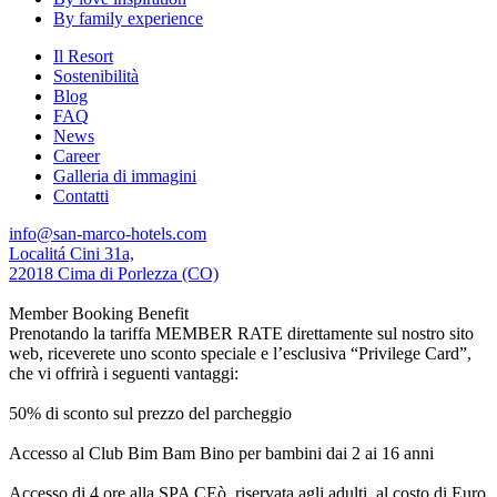
By family experience
Il Resort
Sostenibilità
Blog
FAQ
News
Career
Galleria di immagini
Contatti
info@san-marco-hotels.com
Localitá Cini 31a,
22018 Cima di Porlezza (CO)
Member Booking Benefit
Prenotando la tariffa MEMBER RATE direttamente sul nostro sito
web, riceverete uno sconto speciale e l’esclusiva “Privilege Card”,
che vi offrirà i seguenti vantaggi:
50% di sconto sul prezzo del parcheggio
Accesso al Club Bim Bam Bino per bambini dai 2 ai 16 anni
Accesso di 4 ore alla SPA CEò, riservata agli adulti, al costo di Euro