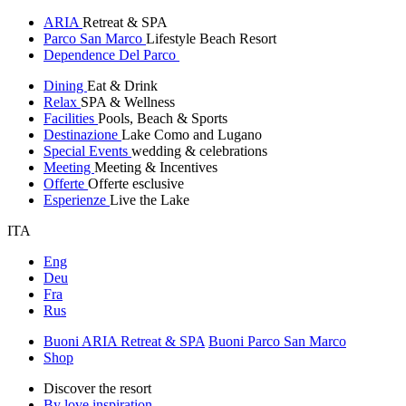
ARIA
Retreat & SPA
Parco San Marco
Lifestyle Beach Resort
Dependence Del Parco
Dining
Eat & Drink
Relax
SPA & Wellness
Facilities
Pools, Beach & Sports
Destinazione
Lake Como and Lugano
Special Events
wedding & celebrations
Meeting
Meeting & Incentives
Offerte
Offerte esclusive
Esperienze
Live the Lake
ITA
Eng
Deu
Fra
Rus
Buoni ARIA Retreat & SPA
Buoni Parco San Marco
Shop
Discover the resort
By love inspiration