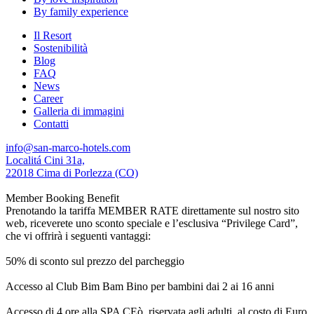
By family experience
Il Resort
Sostenibilità
Blog
FAQ
News
Career
Galleria di immagini
Contatti
info@san-marco-hotels.com
Localitá Cini 31a,
22018 Cima di Porlezza (CO)
Member Booking Benefit
Prenotando la tariffa MEMBER RATE direttamente sul nostro sito
web, riceverete uno sconto speciale e l’esclusiva “Privilege Card”,
che vi offrirà i seguenti vantaggi:
50% di sconto sul prezzo del parcheggio
Accesso al Club Bim Bam Bino per bambini dai 2 ai 16 anni
Accesso di 4 ore alla SPA CEò, riservata agli adulti, al costo di Euro