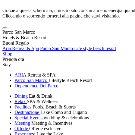
Grazie a questa schermata, il nostro sito consuma meno energia quando
Cliccando o scorrendo tornerai alla pagina che stavi visitando.
Parco San Marco
Hotels & Beach Resort
Buoni Regalo
Aria Retreat & Spa
Parco San Marco Life style beach resort
Shop
Prenota ora
Stay
ARIA
Retreat & SPA
Parco San Marco
Lifestyle Beach Resort
Dependence Del Parco
Dining
Eat & Drink
Relax
SPA & Wellness
Facilities
Pools, Beach & Sports
Destinazione
Lake Como and Lugano
Special Events
wedding & celebrations
Meeting
Meeting & Incentives
Offerte
Offerte esclusive
Esperienze
Live the Lake