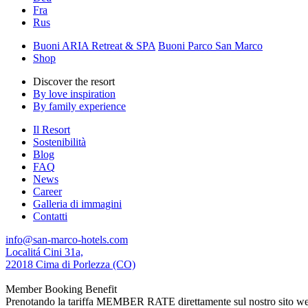
Fra
Rus
Buoni ARIA Retreat & SPA
Buoni Parco San Marco
Shop
Discover the resort
By love inspiration
By family experience
Il Resort
Sostenibilità
Blog
FAQ
News
Career
Galleria di immagini
Contatti
info@san-marco-hotels.com
Localitá Cini 31a,
22018 Cima di Porlezza (CO)
Member Booking Benefit
Prenotando la tariffa MEMBER RATE direttamente sul nostro sito web, r