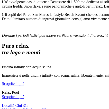
Un’ avvolgente oasi di quiete e Benessere di 1.500 mq dedicata ai soli 
cabina fredda Snowflake, saune panoramiche e angoli per il relax. Las
Gli ospiti del Parco San Marco Lifestyle Beach Resort che desiderano
Dato il limitato numero di ingressi giornalieri consigliamo vivamente 
Durante i periodi festivi potrebbero verificarsi variazioni di orario. V
Puro relax
tra lago e monti
Piscina infinity con acqua salina
Immergetevi nella piscina infinity con acqua salina, liberate mente, an
Scoprite di piú
Relax Pool
Scoprite di piú
Localitá Cini 31a,