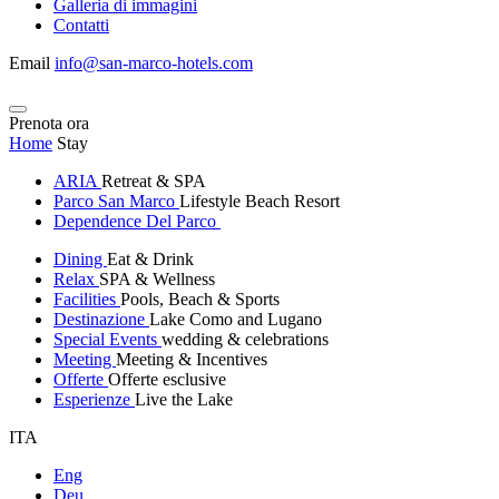
Galleria di immagini
Contatti
Email
info@san-marco-hotels.com
Prenota ora
Home
Stay
ARIA
Retreat & SPA
Parco San Marco
Lifestyle Beach Resort
Dependence Del Parco
Dining
Eat & Drink
Relax
SPA & Wellness
Facilities
Pools, Beach & Sports
Destinazione
Lake Como and Lugano
Special Events
wedding & celebrations
Meeting
Meeting & Incentives
Offerte
Offerte esclusive
Esperienze
Live the Lake
ITA
Eng
Deu