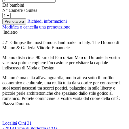
Età bambini
N° Camere / Suites
Richiedi informazioni
Prenota ora
Modifica o cancella una prenotazione
Indietro
#21 Glimpse the most famous landmarks in Italy: The Duomo di
Milano & Galleria Vittorio Emanuele
Milano dista circa 90 km dal Parco San Marco. Durante la vostra
vacanza potrete cogliere l’occasione per visitare la capitale
indiscussa di Moda e Design.
Milano è una città all'avanguardia, molto attiva sotto il profilo
economico e culturale, una realtà tutta da scoprire per conoscere i
suoi tesori nascosti tra scorci poetici, palazzine in stile liberty e
piccole perle architettoniche che spaziano dallo stile gotico al
romanico. Potrete cominciare la vostra visita dal cuore della città:
Piazza Duomo.
Localitá Cini 31
22018 Cima di Porlezza (CO)