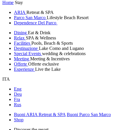
Home
Stay
ARIA
Retreat & SPA
Parco San Marco
Lifestyle Beach Resort
Dependence Del Parco
Dining
Eat & Drink
Relax
SPA & Wellness
Facilities
Pools, Beach & Sports
Destinazione
Lake Como and Lugano
Special Events
wedding & celebrations
Meeting
Meeting & Incentives
Offerte
Offerte esclusive
Esperienze
Live the Lake
ITA
Eng
Deu
Fra
Rus
Buoni ARIA Retreat & SPA
Buoni Parco San Marco
Shop
Discover the resort