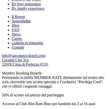
By love inspiration
By family experience
Il Resort
Sostenibilità
Blog
FAQ
News
Career
Galleria di immagini
Contatti
info@san-marco-hotels.com
Localitá Cini 31a,
22018 Cima di Porlezza (CO)
Member Booking Benefit
Prenotando la tariffa MEMBER RATE direttamente sul nostro sito
web, riceverete uno sconto speciale e l’esclusiva “Privilege Card”,
che vi offrirà i seguenti vantaggi:
50% di sconto sul prezzo del parcheggio
Accesso al Club Bim Bam Bino per bambini dai 2 ai 16 anni