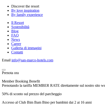
Discover the resort
By love inspiration
By family experience
Il Resort
Sostenibilità
Blog
FAQ
News
Career
Galleria di immagini
Contatti
Email
info@san-marco-hotels.com
Prenota ora
Member Booking Benefit
Prenotando la tariffa MEMBER RATE direttamente sul nostro sito web, r
50% di sconto sul prezzo del parcheggio
Accesso al Club Bim Bam Bino per bambini dai 2 ai 16 anni