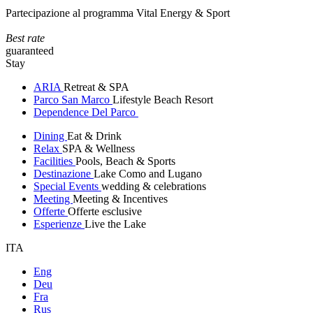
Partecipazione al programma Vital Energy & Sport
Best rate
guaranteed
Stay
ARIA
Retreat & SPA
Parco San Marco
Lifestyle Beach Resort
Dependence Del Parco
Dining
Eat & Drink
Relax
SPA & Wellness
Facilities
Pools, Beach & Sports
Destinazione
Lake Como and Lugano
Special Events
wedding & celebrations
Meeting
Meeting & Incentives
Offerte
Offerte esclusive
Esperienze
Live the Lake
ITA
Eng
Deu
Fra
Rus