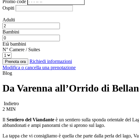
Promo code
Ospiti
Adulti
Bambini
Età bambini
N° Camere / Suites
Richiedi informazioni
Prenota ora
Modifica o cancella una prenotazione
Blog
Da Varenna all’Orrido di Bellan
Indietro
2 MIN
Il
Sentiero del Viandante
è un sentiero sulla sponda orientale del L
abbandonati e ampi panorami che si aprono sul lago.
La tappa che vi consigliamo è quella che parte dalla perla del lago, V