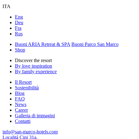
ITA
Eng
Deu
Fra
Rus
Buoni ARIA Retreat & SPA
Buoni Parco San Marco
Shop
Discover the resort
By love inspiration
By family experience
Il Resort
Sostenibilità
Blog
FAQ
News
Career
Galleria di immagini
Contatti
info@san-marco-hotels.com
Localitá Cini 31a,