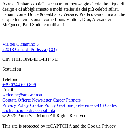
Avrete l’imbarazzo della scelta tra numerose gioiellerie, boutique di
design e di abbigliamento e molti atelier sia dei più celebri stilisti
italiani, come Dolce & Gabbana, Versace, Prada o Gucci, ma anche
di quelli internazionali come Louis Vuitton, Dior, Alexander
McQueen, Paul Smith e molti altri.
Via del Ciclamino 5
22018 Cima di Porlezza (CO)
CIN IT013189B4DG4IH4ND
Seguici su
Telefono
+39 0344 629 899
Email
welcome@aria-retreat.it
Contatti
Offerte
Newsletter
Career
Partners
Privacy Policy
Cookie Policy
Gestione preferenze
GDS Codes
Dichiarazione di accessibilità
© 2026 Parco San Marco All Rights Reserved.
This site is protected by reCAPTCHA and the Google Privacy