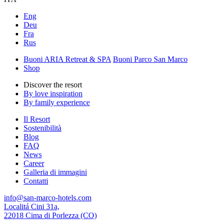
Eng
Deu
Fra
Rus
Buoni ARIA Retreat & SPA
Buoni Parco San Marco
Shop
Discover the resort
By love inspiration
By family experience
Il Resort
Sostenibilità
Blog
FAQ
News
Career
Galleria di immagini
Contatti
info@san-marco-hotels.com
Localitá Cini 31a,
22018 Cima di Porlezza (CO)