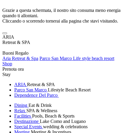
Grazie a questa schermata, il nostro sito consuma meno energia
quando ti allontani.
Cliccando o scorrendo tornerai alla pagina che stavi visitando.
ARIA
Retreat & SPA
Buoni Regalo
Aria Retreat & Spa
Parco San Marco Life style beach resort
Shop
Prenota ora
Stay
ARIA
Retreat & SPA
Parco San Marco
Lifestyle Beach Resort
Dependence Del Parco
Dining
Eat & Drink
Relax
SPA & Wellness
Facilities
Pools, Beach & Sports
Destinazione
Lake Como and Lugano
Special Events
wedding & celebrations
Meeting
Meeting & Incentives