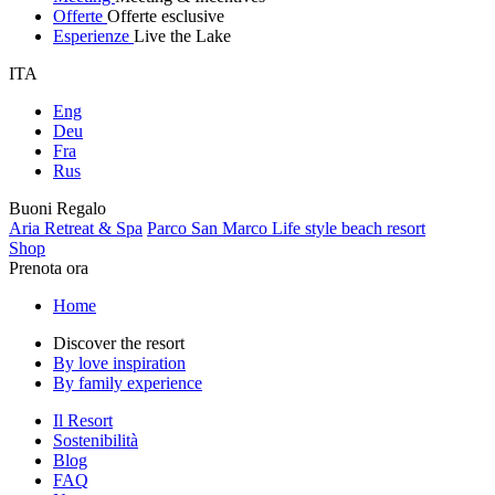
Offerte
Offerte esclusive
Esperienze
Live the Lake
ITA
Eng
Deu
Fra
Rus
Buoni Regalo
Aria Retreat & Spa
Parco San Marco Life style beach resort
Shop
Prenota ora
Home
Discover the resort
By love inspiration
By family experience
Il Resort
Sostenibilità
Blog
FAQ