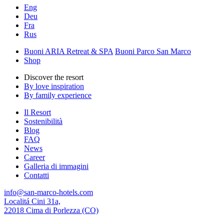
Eng
Deu
Fra
Rus
Buoni ARIA Retreat & SPA
Buoni Parco San Marco
Shop
Discover the resort
By love inspiration
By family experience
Il Resort
Sostenibilità
Blog
FAQ
News
Career
Galleria di immagini
Contatti
info@san-marco-hotels.com
Localitá Cini 31a,
22018 Cima di Porlezza (CO)