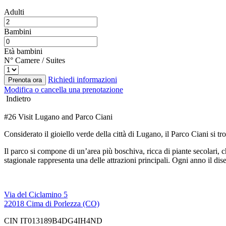
Adulti
Bambini
Età bambini
N° Camere / Suites
Richiedi informazioni
Prenota ora
Modifica o cancella una prenotazione
Indietro
#26 Visit Lugano and Parco Ciani
Considerato il gioiello verde della città di Lugano, il Parco Ciani si tro
Il parco si compone di un’area più boschiva, ricca di piante secolari, ch
stagionale rappresenta una delle attrazioni principali. Ogni anno il dise
Via del Ciclamino 5
22018 Cima di Porlezza (CO)
CIN IT013189B4DG4IH4ND