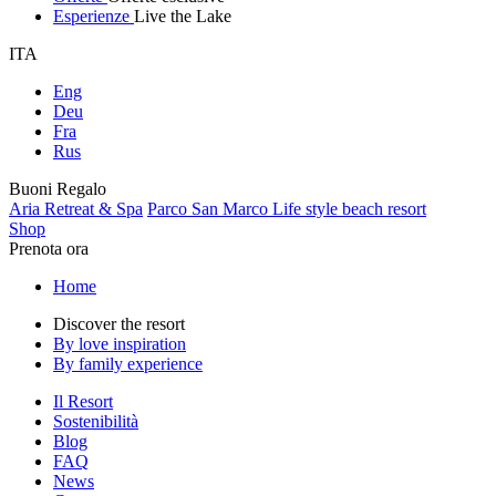
Esperienze
Live the Lake
ITA
Eng
Deu
Fra
Rus
Buoni Regalo
Aria Retreat & Spa
Parco San Marco Life style beach resort
Shop
Prenota ora
Home
Discover the resort
By love inspiration
By family experience
Il Resort
Sostenibilità
Blog
FAQ
News