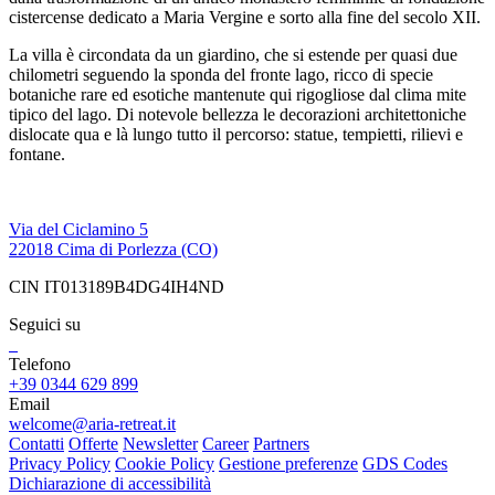
cistercense dedicato a Maria Vergine e sorto alla fine del secolo XII.
La villa è circondata da un giardino, che si estende per quasi due
chilometri seguendo la sponda del fronte lago, ricco di specie
botaniche rare ed esotiche mantenute qui rigogliose dal clima mite
tipico del lago. Di notevole bellezza le decorazioni architettoniche
dislocate qua e là lungo tutto il percorso: statue, tempietti, rilievi e
fontane.
Via del Ciclamino 5
22018 Cima di Porlezza (CO)
CIN IT013189B4DG4IH4ND
Seguici su
Telefono
+39 0344 629 899
Email
welcome@aria-retreat.it
Contatti
Offerte
Newsletter
Career
Partners
Privacy Policy
Cookie Policy
Gestione preferenze
GDS Codes
Dichiarazione di accessibilità