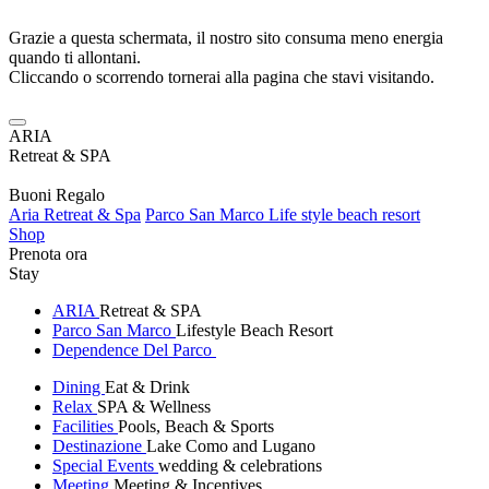
Grazie a questa schermata, il nostro sito consuma meno energia
quando ti allontani.
Cliccando o scorrendo tornerai alla pagina che stavi visitando.
ARIA
Retreat & SPA
Buoni Regalo
Aria Retreat & Spa
Parco San Marco Life style beach resort
Shop
Prenota ora
Stay
ARIA
Retreat & SPA
Parco San Marco
Lifestyle Beach Resort
Dependence Del Parco
Dining
Eat & Drink
Relax
SPA & Wellness
Facilities
Pools, Beach & Sports
Destinazione
Lake Como and Lugano
Special Events
wedding & celebrations
Meeting
Meeting & Incentives