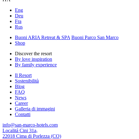
Eng
Deu
Fra
Rus
Buoni ARIA Retreat & SPA
Buoni Parco San Marco
Shop
Discover the resort
By love inspiration
By family experience
Il Resort
Sostenibilità
Blog
FAQ
News
Career
Galleria di immagini
Contatti
info@san-marco-hotels.com
Localitá Cini 31a,
22018 Cima di Porlezza (CO)