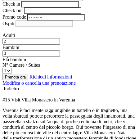
Check in
Check out
Promo code
Ospiti
Adulti
Bambini
Età bambini
N° Camere / Suites
Richiedi informazioni
Prenota ora
Modifica o cancella una prenotazione
Indietro
#15 Visit Villa Monastero in Varenna
Varenna è facilmente raggiungibile in battello o in traghetto, una
volta sbarcati potrete percorrere la passeggiata degli innamorati, una
passerella a sbalzo sull’acqua di poche centinaia di metri, che vi
condurrà al centro del piccolo borgo. Qui troverete l’ingresso di una
delle più conosciute ville del centro lago: Villa Monastero. Nata
dalla trasformazione di un antico monastero femminile di fondazione