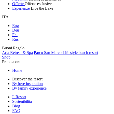
Offerte
Offerte esclusive
Esperienze
Live the Lake
ITA
Eng
Deu
Fra
Rus
Buoni Regalo
Aria Retreat & Spa
Parco San Marco Life style beach resort
Shop
Prenota ora
Home
Discover the resort
By love inspiration
By family experience
Il Resort
Sostenibilità
Blog
FAQ