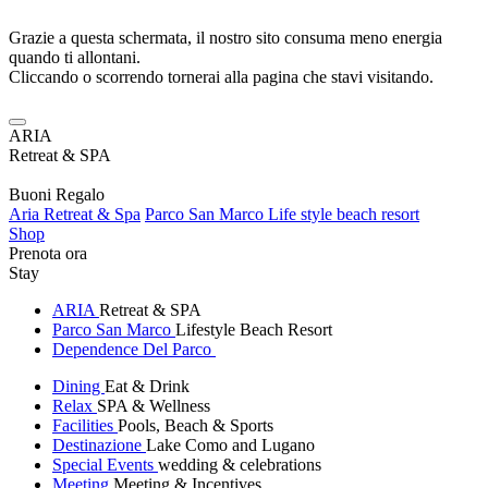
Grazie a questa schermata, il nostro sito consuma meno energia
quando ti allontani.
Cliccando o scorrendo tornerai alla pagina che stavi visitando.
ARIA
Retreat & SPA
Buoni Regalo
Aria Retreat & Spa
Parco San Marco Life style beach resort
Shop
Prenota ora
Stay
ARIA
Retreat & SPA
Parco San Marco
Lifestyle Beach Resort
Dependence Del Parco
Dining
Eat & Drink
Relax
SPA & Wellness
Facilities
Pools, Beach & Sports
Destinazione
Lake Como and Lugano
Special Events
wedding & celebrations
Meeting
Meeting & Incentives