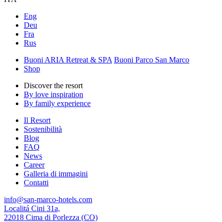
Eng
Deu
Fra
Rus
Buoni ARIA Retreat & SPA
Buoni Parco San Marco
Shop
Discover the resort
By love inspiration
By family experience
Il Resort
Sostenibilità
Blog
FAQ
News
Career
Galleria di immagini
Contatti
info@san-marco-hotels.com
Localitá Cini 31a,
22018 Cima di Porlezza (CO)