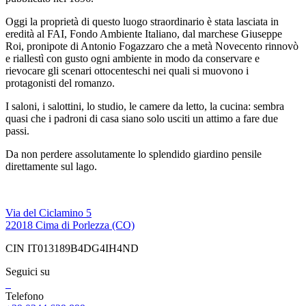
Oggi la proprietà di questo luogo straordinario è stata lasciata in
eredità al FAI, Fondo Ambiente Italiano, dal marchese Giuseppe
Roi, pronipote di Antonio Fogazzaro che a metà Novecento rinnovò
e riallestì con gusto ogni ambiente in modo da conservare e
rievocare gli scenari ottocenteschi nei quali si muovono i
protagonisti del romanzo.
I saloni, i salottini, lo studio, le camere da letto, la cucina: sembra
quasi che i padroni di casa siano solo usciti un attimo a fare due
passi.
Da non perdere assolutamente lo splendido giardino pensile
direttamente sul lago.
Via del Ciclamino 5
22018 Cima di Porlezza (CO)
CIN IT013189B4DG4IH4ND
Seguici su
Telefono