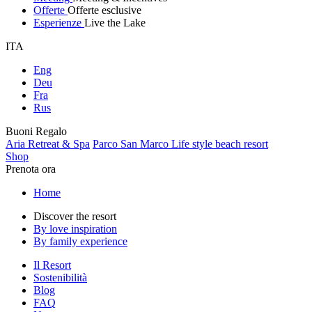
Offerte
Offerte esclusive
Esperienze
Live the Lake
ITA
Eng
Deu
Fra
Rus
Buoni Regalo
Aria Retreat & Spa
Parco San Marco Life style beach resort
Shop
Prenota ora
Home
Discover the resort
By love inspiration
By family experience
Il Resort
Sostenibilità
Blog
FAQ