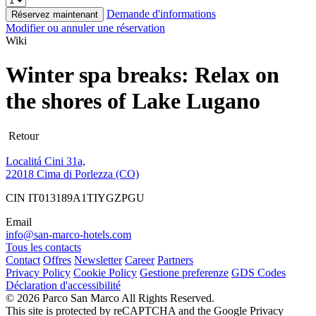
Demande d'informations
Réservez maintenant
Modifier ou annuler une réservation
Wiki
Winter spa breaks: Relax on
the shores of Lake Lugano
Retour
Localitá Cini 31a,
22018 Cima di Porlezza (CO)
CIN IT013189A1TIYGZPGU
Email
info@san-marco-hotels.com
Tous les contacts
Contact
Offres
Newsletter
Career
Partners
Privacy Policy
Cookie Policy
Gestione preferenze
GDS Codes
Déclaration d'accessibilité
© 2026 Parco San Marco All Rights Reserved.
This site is protected by reCAPTCHA and the Google Privacy