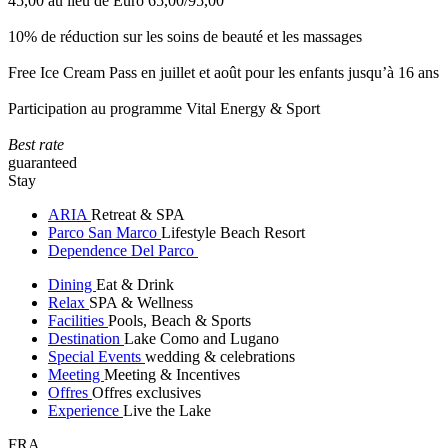
45,00 au lieu de Euro 65,00/95,00
10% de réduction sur les soins de beauté et les massages
Free Ice Cream Pass en juillet et août pour les enfants jusqu’à 16 ans
Participation au programme Vital Energy & Sport
Best rate
guaranteed
Stay
ARIA
Retreat & SPA
Parco San Marco
Lifestyle Beach Resort
Dependence Del Parco
Dining
Eat & Drink
Relax
SPA & Wellness
Facilities
Pools, Beach & Sports
Destination
Lake Como and Lugano
Special Events
wedding & celebrations
Meeting
Meeting & Incentives
Offres
Offres exclusives
Experience
Live the Lake
FRA