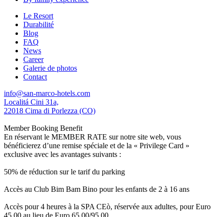
Le Resort
Durabilité
Blog
FAQ
News
Career
Galerie de photos
Contact
info@san-marco-hotels.com
Localitá Cini 31a,
22018 Cima di Porlezza (CO)
Member Booking Benefit
En réservant le MEMBER RATE sur notre site web, vous
bénéficierez d’une remise spéciale et de la « Privilege Card »
exclusive avec les avantages suivants :
50% de réduction sur le tarif du parking
Accès au Club Bim Bam Bino pour les enfants de 2 à 16 ans
Accès pour 4 heures à la SPA CEò, réservée aux adultes, pour Euro
45,00 au lieu de Euro 65,00/95,00