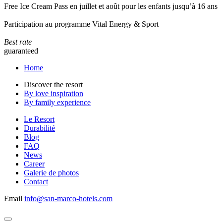
Free Ice Cream Pass en juillet et août pour les enfants jusqu’à 16 ans
Participation au programme Vital Energy & Sport
Best rate
guaranteed
Home
Discover the resort
By love inspiration
By family experience
Le Resort
Durabilité
Blog
FAQ
News
Career
Galerie de photos
Contact
Email
info@san-marco-hotels.com