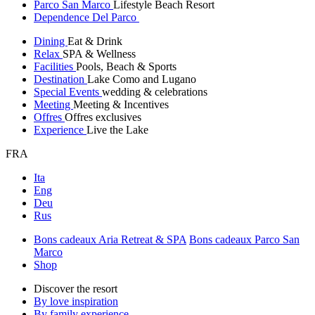
Parco San Marco
Lifestyle Beach Resort
Dependence Del Parco
Dining
Eat & Drink
Relax
SPA & Wellness
Facilities
Pools, Beach & Sports
Destination
Lake Como and Lugano
Special Events
wedding & celebrations
Meeting
Meeting & Incentives
Offres
Offres exclusives
Experience
Live the Lake
FRA
Ita
Eng
Deu
Rus
Bons cadeaux Aria Retreat & SPA
Bons cadeaux Parco San
Marco
Shop
Discover the resort
By love inspiration
By family experience