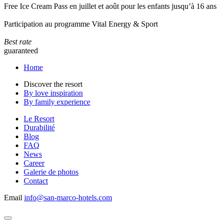
Free Ice Cream Pass en juillet et août pour les enfants jusqu’à 16 ans
Participation au programme Vital Energy & Sport
Best rate
guaranteed
Home
Discover the resort
By love inspiration
By family experience
Le Resort
Durabilité
Blog
FAQ
News
Career
Galerie de photos
Contact
Email
info@san-marco-hotels.com