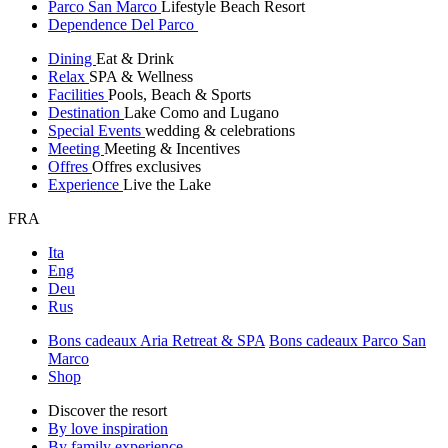
Parco San Marco
Lifestyle Beach Resort
Dependence Del Parco
Dining
Eat & Drink
Relax
SPA & Wellness
Facilities
Pools, Beach & Sports
Destination
Lake Como and Lugano
Special Events
wedding & celebrations
Meeting
Meeting & Incentives
Offres
Offres exclusives
Experience
Live the Lake
FRA
Ita
Eng
Deu
Rus
Bons cadeaux Aria Retreat & SPA
Bons cadeaux Parco San
Marco
Shop
Discover the resort
By love inspiration
By family experience