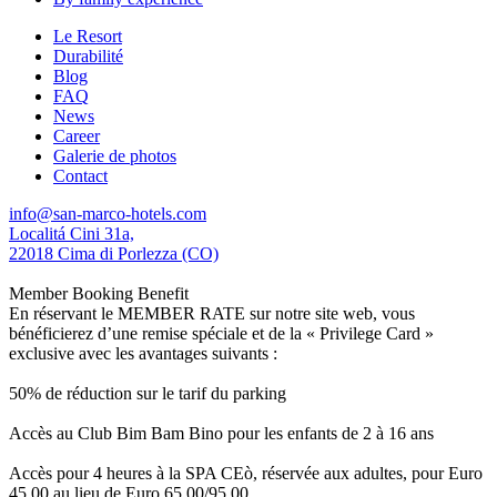
Le Resort
Durabilité
Blog
FAQ
News
Career
Galerie de photos
Contact
info@san-marco-hotels.com
Localitá Cini 31a,
22018 Cima di Porlezza (CO)
Member Booking Benefit
En réservant le MEMBER RATE sur notre site web, vous
bénéficierez d’une remise spéciale et de la « Privilege Card »
exclusive avec les avantages suivants :
50% de réduction sur le tarif du parking
Accès au Club Bim Bam Bino pour les enfants de 2 à 16 ans
Accès pour 4 heures à la SPA CEò, réservée aux adultes, pour Euro
45,00 au lieu de Euro 65,00/95,00