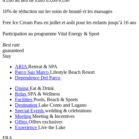
45,00 au lieu de Euro 65,00/95,00
10% de réduction sur les soins de beauté et les massages
Free Ice Cream Pass en juillet et août pour les enfants jusqu’à 16 ans
Participation au programme Vital Energy & Sport
Best rate
guaranteed
Stay
ARIA
Retreat & SPA
Parco San Marco
Lifestyle Beach Resort
Dependence Del Parco
Dining
Eat & Drink
Relax
SPA & Wellness
Facilities
Pools, Beach & Sports
Destination
Lake Como and Lugano
Special Events
wedding & celebrations
Meeting
Meeting & Incentives
Offres
Offres exclusives
Experience
Live the Lake
FRA