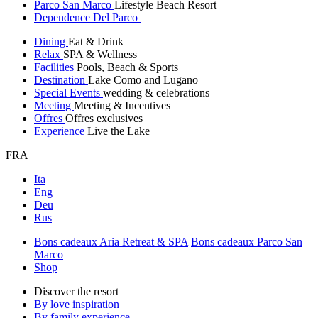
Parco San Marco
Lifestyle Beach Resort
Dependence Del Parco
Dining
Eat & Drink
Relax
SPA & Wellness
Facilities
Pools, Beach & Sports
Destination
Lake Como and Lugano
Special Events
wedding & celebrations
Meeting
Meeting & Incentives
Offres
Offres exclusives
Experience
Live the Lake
FRA
Ita
Eng
Deu
Rus
Bons cadeaux Aria Retreat & SPA
Bons cadeaux Parco San
Marco
Shop
Discover the resort
By love inspiration
By family experience