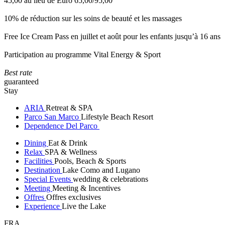
45,00 au lieu de Euro 65,00/95,00
10% de réduction sur les soins de beauté et les massages
Free Ice Cream Pass en juillet et août pour les enfants jusqu’à 16 ans
Participation au programme Vital Energy & Sport
Best rate
guaranteed
Stay
ARIA
Retreat & SPA
Parco San Marco
Lifestyle Beach Resort
Dependence Del Parco
Dining
Eat & Drink
Relax
SPA & Wellness
Facilities
Pools, Beach & Sports
Destination
Lake Como and Lugano
Special Events
wedding & celebrations
Meeting
Meeting & Incentives
Offres
Offres exclusives
Experience
Live the Lake
FRA