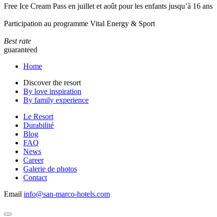
Free Ice Cream Pass en juillet et août pour les enfants jusqu’à 16 ans
Participation au programme Vital Energy & Sport
Best rate
guaranteed
Home
Discover the resort
By love inspiration
By family experience
Le Resort
Durabilité
Blog
FAQ
News
Career
Galerie de photos
Contact
Email
info@san-marco-hotels.com