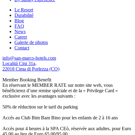
Le Resort
Durabilité
Blog
FAQ
News
Career
Galerie de photos
Contact
info@san-marco-hotels.com
Localitá Cini 31a,
22018 Cima di Porlezza (CO)
Member Booking Benefit
En réservant le MEMBER RATE sur notre site web, vous
bénéficierez d’une remise spéciale et de la « Privilege Card »
exclusive avec les avantages suivants :
50% de réduction sur le tarif du parking
Accès au Club Bim Bam Bino pour les enfants de 2 à 16 ans
Accès pour 4 heures à la SPA CEò, réservée aux adultes, pour Euro
45,00 au lieu de Euro 65,00/95,00