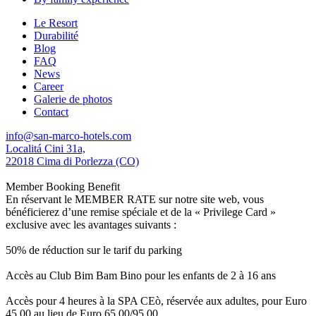
Le Resort
Durabilité
Blog
FAQ
News
Career
Galerie de photos
Contact
info@san-marco-hotels.com
Localitá Cini 31a,
22018 Cima di Porlezza (CO)
Member Booking Benefit
En réservant le MEMBER RATE sur notre site web, vous
bénéficierez d’une remise spéciale et de la « Privilege Card »
exclusive avec les avantages suivants :
50% de réduction sur le tarif du parking
Accès au Club Bim Bam Bino pour les enfants de 2 à 16 ans
Accès pour 4 heures à la SPA CEò, réservée aux adultes, pour Euro
45,00 au lieu de Euro 65,00/95,00