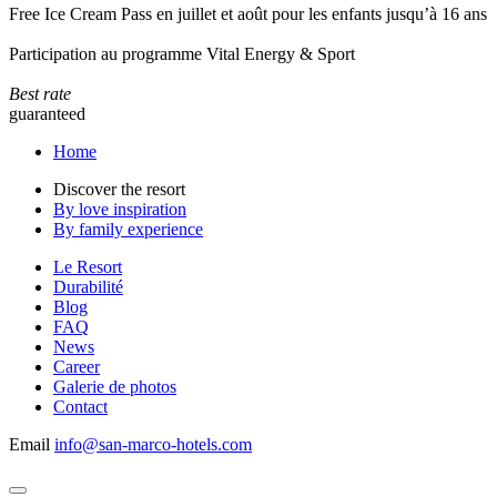
Free Ice Cream Pass en juillet et août pour les enfants jusqu’à 16 ans
Participation au programme Vital Energy & Sport
Best rate
guaranteed
Home
Discover the resort
By love inspiration
By family experience
Le Resort
Durabilité
Blog
FAQ
News
Career
Galerie de photos
Contact
Email
info@san-marco-hotels.com