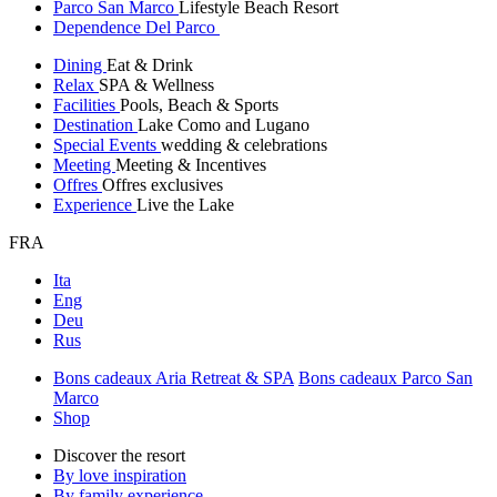
Parco San Marco
Lifestyle Beach Resort
Dependence Del Parco
Dining
Eat & Drink
Relax
SPA & Wellness
Facilities
Pools, Beach & Sports
Destination
Lake Como and Lugano
Special Events
wedding & celebrations
Meeting
Meeting & Incentives
Offres
Offres exclusives
Experience
Live the Lake
FRA
Ita
Eng
Deu
Rus
Bons cadeaux Aria Retreat & SPA
Bons cadeaux Parco San
Marco
Shop
Discover the resort
By love inspiration
By family experience