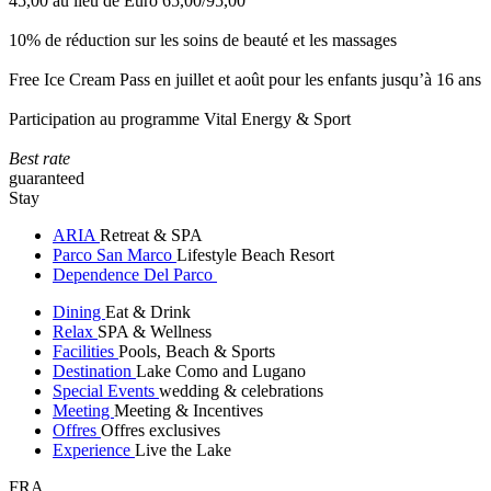
45,00 au lieu de Euro 65,00/95,00
10% de réduction sur les soins de beauté et les massages
Free Ice Cream Pass en juillet et août pour les enfants jusqu’à 16 ans
Participation au programme Vital Energy & Sport
Best rate
guaranteed
Stay
ARIA
Retreat & SPA
Parco San Marco
Lifestyle Beach Resort
Dependence Del Parco
Dining
Eat & Drink
Relax
SPA & Wellness
Facilities
Pools, Beach & Sports
Destination
Lake Como and Lugano
Special Events
wedding & celebrations
Meeting
Meeting & Incentives
Offres
Offres exclusives
Experience
Live the Lake
FRA