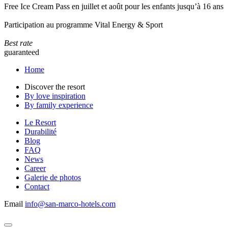
Free Ice Cream Pass en juillet et août pour les enfants jusqu’à 16 ans
Participation au programme Vital Energy & Sport
Best rate
guaranteed
Home
Discover the resort
By love inspiration
By family experience
Le Resort
Durabilité
Blog
FAQ
News
Career
Galerie de photos
Contact
Email
info@san-marco-hotels.com