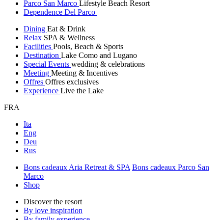
Parco San Marco
Lifestyle Beach Resort
Dependence Del Parco
Dining
Eat & Drink
Relax
SPA & Wellness
Facilities
Pools, Beach & Sports
Destination
Lake Como and Lugano
Special Events
wedding & celebrations
Meeting
Meeting & Incentives
Offres
Offres exclusives
Experience
Live the Lake
FRA
Ita
Eng
Deu
Rus
Bons cadeaux Aria Retreat & SPA
Bons cadeaux Parco San
Marco
Shop
Discover the resort
By love inspiration
By family experience