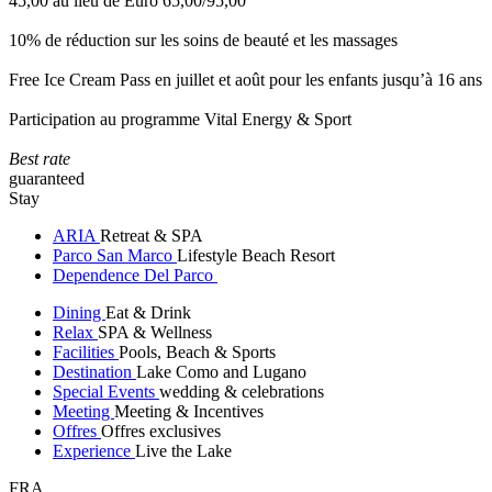
45,00 au lieu de Euro 65,00/95,00
10% de réduction sur les soins de beauté et les massages
Free Ice Cream Pass en juillet et août pour les enfants jusqu’à 16 ans
Participation au programme Vital Energy & Sport
Best rate
guaranteed
Stay
ARIA
Retreat & SPA
Parco San Marco
Lifestyle Beach Resort
Dependence Del Parco
Dining
Eat & Drink
Relax
SPA & Wellness
Facilities
Pools, Beach & Sports
Destination
Lake Como and Lugano
Special Events
wedding & celebrations
Meeting
Meeting & Incentives
Offres
Offres exclusives
Experience
Live the Lake
FRA