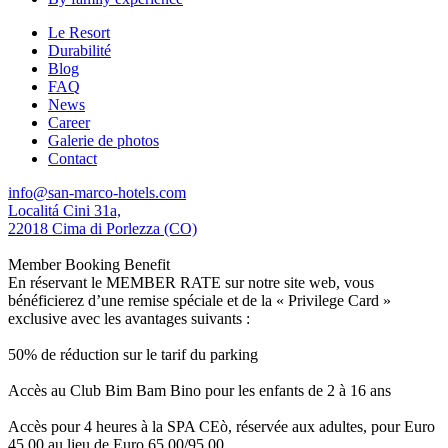
Le Resort
Durabilité
Blog
FAQ
News
Career
Galerie de photos
Contact
info@san-marco-hotels.com
Localitá Cini 31a,
22018 Cima di Porlezza (CO)
Member Booking Benefit
En réservant le MEMBER RATE sur notre site web, vous
bénéficierez d’une remise spéciale et de la « Privilege Card »
exclusive avec les avantages suivants :
50% de réduction sur le tarif du parking
Accès au Club Bim Bam Bino pour les enfants de 2 à 16 ans
Accès pour 4 heures à la SPA CEò, réservée aux adultes, pour Euro
45,00 au lieu de Euro 65,00/95,00