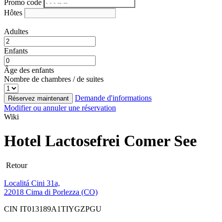
Promo code
Hôtes
Adultes
Enfants
Âge des enfants
Nombre de chambres / de suites
Demande d'informations
Réservez maintenant
Modifier ou annuler une réservation
Wiki
Hotel Lactosefrei Comer See
Retour
Localitá Cini 31a,
22018 Cima di Porlezza (CO)
CIN IT013189A1TIYGZPGU