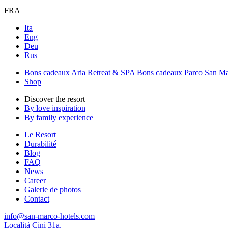
FRA
Ita
Eng
Deu
Rus
Bons cadeaux Aria Retreat & SPA
Bons cadeaux Parco San M
Shop
Discover the resort
By love inspiration
By family experience
Le Resort
Durabilité
Blog
FAQ
News
Career
Galerie de photos
Contact
info@san-marco-hotels.com
Localitá Cini 31a,