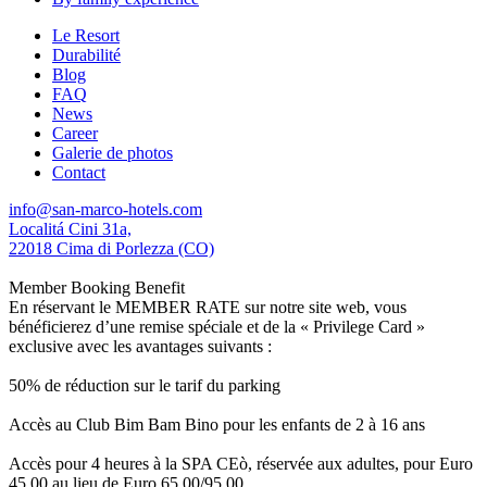
Le Resort
Durabilité
Blog
FAQ
News
Career
Galerie de photos
Contact
info@san-marco-hotels.com
Localitá Cini 31a,
22018 Cima di Porlezza (CO)
Member Booking Benefit
En réservant le MEMBER RATE sur notre site web, vous
bénéficierez d’une remise spéciale et de la « Privilege Card »
exclusive avec les avantages suivants :
50% de réduction sur le tarif du parking
Accès au Club Bim Bam Bino pour les enfants de 2 à 16 ans
Accès pour 4 heures à la SPA CEò, réservée aux adultes, pour Euro
45,00 au lieu de Euro 65,00/95,00