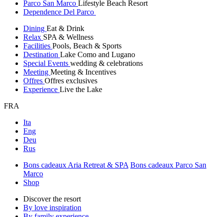
Parco San Marco
Lifestyle Beach Resort
Dependence Del Parco
Dining
Eat & Drink
Relax
SPA & Wellness
Facilities
Pools, Beach & Sports
Destination
Lake Como and Lugano
Special Events
wedding & celebrations
Meeting
Meeting & Incentives
Offres
Offres exclusives
Experience
Live the Lake
FRA
Ita
Eng
Deu
Rus
Bons cadeaux Aria Retreat & SPA
Bons cadeaux Parco San
Marco
Shop
Discover the resort
By love inspiration
By family experience