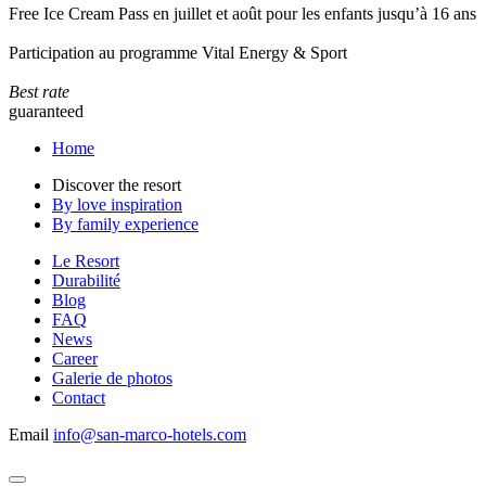
Free Ice Cream Pass en juillet et août pour les enfants jusqu’à 16 ans
Participation au programme Vital Energy & Sport
Best rate
guaranteed
Home
Discover the resort
By love inspiration
By family experience
Le Resort
Durabilité
Blog
FAQ
News
Career
Galerie de photos
Contact
Email
info@san-marco-hotels.com