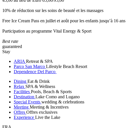
45,00 au lieu de Euro 65,00/95,00
10% de réduction sur les soins de beauté et les massages
Free Ice Cream Pass en juillet et août pour les enfants jusqu’à 16 ans
Participation au programme Vital Energy & Sport
Best rate
guaranteed
Stay
ARIA
Retreat & SPA
Parco San Marco
Lifestyle Beach Resort
Dependence Del Parco
Dining
Eat & Drink
Relax
SPA & Wellness
Facilities
Pools, Beach & Sports
Destination
Lake Como and Lugano
Special Events
wedding & celebrations
Meeting
Meeting & Incentives
Offres
Offres exclusives
Experience
Live the Lake
FRA