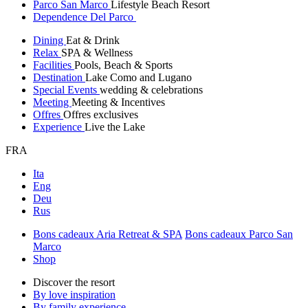
Parco San Marco
Lifestyle Beach Resort
Dependence Del Parco
Dining
Eat & Drink
Relax
SPA & Wellness
Facilities
Pools, Beach & Sports
Destination
Lake Como and Lugano
Special Events
wedding & celebrations
Meeting
Meeting & Incentives
Offres
Offres exclusives
Experience
Live the Lake
FRA
Ita
Eng
Deu
Rus
Bons cadeaux Aria Retreat & SPA
Bons cadeaux Parco San
Marco
Shop
Discover the resort
By love inspiration
By family experience