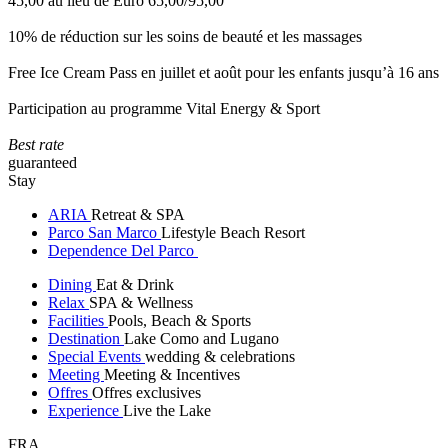
45,00 au lieu de Euro 65,00/95,00
10% de réduction sur les soins de beauté et les massages
Free Ice Cream Pass en juillet et août pour les enfants jusqu’à 16 ans
Participation au programme Vital Energy & Sport
Best rate
guaranteed
Stay
ARIA
Retreat & SPA
Parco San Marco
Lifestyle Beach Resort
Dependence Del Parco
Dining
Eat & Drink
Relax
SPA & Wellness
Facilities
Pools, Beach & Sports
Destination
Lake Como and Lugano
Special Events
wedding & celebrations
Meeting
Meeting & Incentives
Offres
Offres exclusives
Experience
Live the Lake
FRA