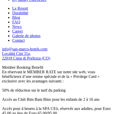
Le Resort
Durabilité
Blog
FAQ
News
Career
Galerie de photos
Contact
info@san-marco-hotels.com
Localitá Cini 31a,
22018 Cima di Porlezza (CO)
Member Booking Benefit
En réservant le MEMBER RATE sur notre site web, vous
bénéficierez d’une remise spéciale et de la « Privilege Card »
exclusive avec les avantages suivants :
50% de réduction sur le tarif du parking
Accès au Club Bim Bam Bino pour les enfants de 2 à 16 ans
Accès pour 4 heures à la SPA CEò, réservée aux adultes, pour Euro
45,00 au lieu de Euro 65,00/95,00