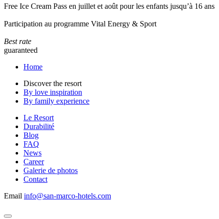
Free Ice Cream Pass en juillet et août pour les enfants jusqu’à 16 ans
Participation au programme Vital Energy & Sport
Best rate
guaranteed
Home
Discover the resort
By love inspiration
By family experience
Le Resort
Durabilité
Blog
FAQ
News
Career
Galerie de photos
Contact
Email
info@san-marco-hotels.com