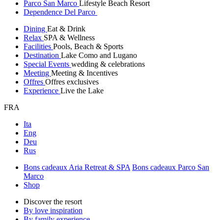
Parco San Marco
Lifestyle Beach Resort
Dependence Del Parco
Dining
Eat & Drink
Relax
SPA & Wellness
Facilities
Pools, Beach & Sports
Destination
Lake Como and Lugano
Special Events
wedding & celebrations
Meeting
Meeting & Incentives
Offres
Offres exclusives
Experience
Live the Lake
FRA
Ita
Eng
Deu
Rus
Bons cadeaux Aria Retreat & SPA
Bons cadeaux Parco San
Marco
Shop
Discover the resort
By love inspiration
By family experience