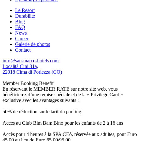
Le Resort
Durabilité
Blog
FAQ
News
Career
Galerie de photos
Contact
info@san-marco-hotels.com
Localitá Cini 31a,
22018 Cima di Porlezza (CO)
Member Booking Benefit
En réservant le MEMBER RATE sur notre site web, vous
bénéficierez d’une remise spéciale et de la « Privilege Card »
exclusive avec les avantages suivants :
50% de réduction sur le tarif du parking
Accès au Club Bim Bam Bino pour les enfants de 2 à 16 ans
Accès pour 4 heures à la SPA CEò, réservée aux adultes, pour Euro
45,00 au lieu de Euro 65,00/95,00