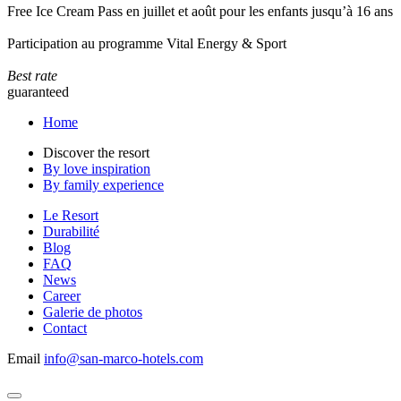
Free Ice Cream Pass en juillet et août pour les enfants jusqu’à 16 ans
Participation au programme Vital Energy & Sport
Best rate
guaranteed
Home
Discover the resort
By love inspiration
By family experience
Le Resort
Durabilité
Blog
FAQ
News
Career
Galerie de photos
Contact
Email
info@san-marco-hotels.com