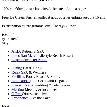
45,00 au lieu de Euro 65,00/95,00
10% de réduction sur les soins de beauté et les massages
Free Ice Cream Pass en juillet et août pour les enfants jusqu’à 16 ans
Participation au programme Vital Energy & Sport
Best rate
guaranteed
Stay
ARIA
Retreat & SPA
Parco San Marco
Lifestyle Beach Resort
Dependence Del Parco
Dining
Eat & Drink
Relax
SPA & Wellness
Facilities
Pools, Beach & Sports
Destination
Lake Como and Lugano
Special Events
wedding & celebrations
Meeting
Meeting & Incentives
Offres
Offres exclusives
Experience
Live the Lake
FRA