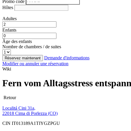
Promo code
Hôtes
Adultes
Enfants
Âge des enfants
Nombre de chambres / de suites
Demande d'informations
Réservez maintenant
Modifier ou annuler une réservation
Wiki
Fern vom Alltagsstress entspan
Retour
Localitá Cini 31a,
22018 Cima di Porlezza (CO)
CIN IT013189A1TIYGZPGU