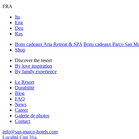
FRA
Ita
Eng
Deu
Rus
Bons cadeaux Aria Retreat & SPA
Bons cadeaux Parco San M
Shop
Discover the resort
By love inspiration
By family experience
Le Resort
Durabilité
Blog
FAQ
News
Career
Galerie de photos
Contact
info@san-marco-hotels.com
Localitá Cini 31a,