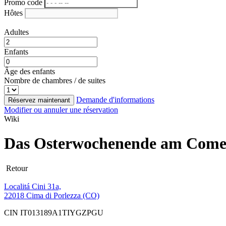
Promo code
Hôtes
Adultes
Enfants
Âge des enfants
Nombre de chambres / de suites
Demande d'informations
Réservez maintenant
Modifier ou annuler une réservation
Wiki
Das Osterwochenende am Comer
Retour
Localitá Cini 31a,
22018 Cima di Porlezza (CO)
CIN IT013189A1TIYGZPGU