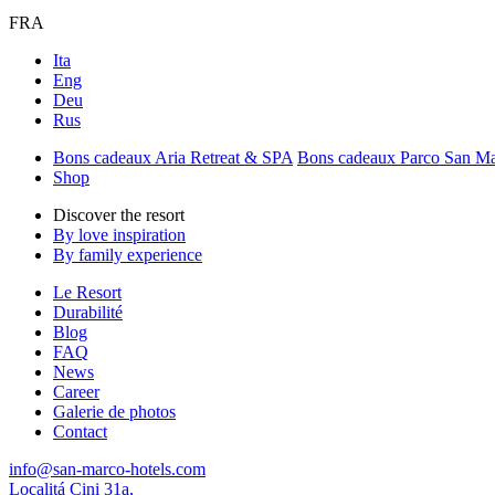
FRA
Ita
Eng
Deu
Rus
Bons cadeaux Aria Retreat & SPA
Bons cadeaux Parco San M
Shop
Discover the resort
By love inspiration
By family experience
Le Resort
Durabilité
Blog
FAQ
News
Career
Galerie de photos
Contact
info@san-marco-hotels.com
Localitá Cini 31a,