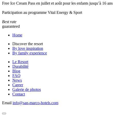
Free Ice Cream Pass en juillet et août pour les enfants jusqu’à 16 ans
Participation au programme Vital Energy & Sport
Best rate
guaranteed
Home
Discover the resort
By love inspiration
By family experience
Le Resort
Durabilité
Blog
FAQ
News
Career
Galerie de photos
Contact
Email
info@san-marco-hotels.com