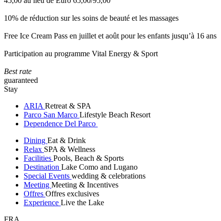
45,00 au lieu de Euro 65,00/95,00
10% de réduction sur les soins de beauté et les massages
Free Ice Cream Pass en juillet et août pour les enfants jusqu’à 16 ans
Participation au programme Vital Energy & Sport
Best rate
guaranteed
Stay
ARIA
Retreat & SPA
Parco San Marco
Lifestyle Beach Resort
Dependence Del Parco
Dining
Eat & Drink
Relax
SPA & Wellness
Facilities
Pools, Beach & Sports
Destination
Lake Como and Lugano
Special Events
wedding & celebrations
Meeting
Meeting & Incentives
Offres
Offres exclusives
Experience
Live the Lake
FRA