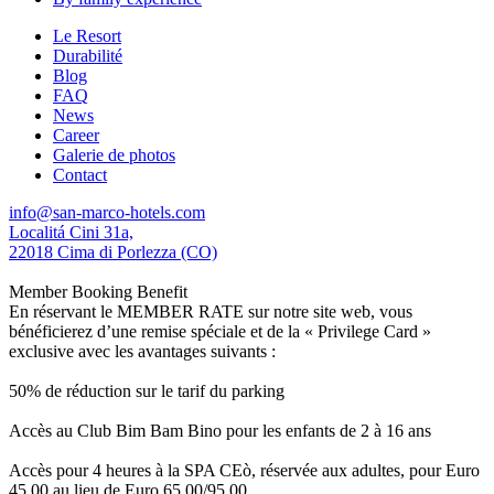
Le Resort
Durabilité
Blog
FAQ
News
Career
Galerie de photos
Contact
info@san-marco-hotels.com
Localitá Cini 31a,
22018 Cima di Porlezza (CO)
Member Booking Benefit
En réservant le MEMBER RATE sur notre site web, vous
bénéficierez d’une remise spéciale et de la « Privilege Card »
exclusive avec les avantages suivants :
50% de réduction sur le tarif du parking
Accès au Club Bim Bam Bino pour les enfants de 2 à 16 ans
Accès pour 4 heures à la SPA CEò, réservée aux adultes, pour Euro
45,00 au lieu de Euro 65,00/95,00