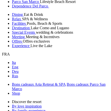
Parco San Marco
Lifestyle Beach Resort
Dependence Del Parco
Dining
Eat & Drink
Relax
SPA & Wellness
Facilities
Pools, Beach & Sports
Destination
Lake Como and Lugano
Special Events
wedding & celebrations
Meeting
Meeting & Incentives
Offres
Offres exclusives
Experience
Live the Lake
FRA
Ita
Eng
Deu
Rus
Bons cadeaux Aria Retreat & SPA
Bons cadeaux Parco San
Marco
Shop
Discover the resort
By love inspiration
By family experience