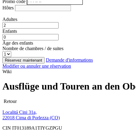
Promo code
Hôtes
Adultes
Enfants
Âge des enfants
Nombre de chambres / de suites
Demande d'informations
Réservez maintenant
Modifier ou annuler une réservation
Wiki
Ausflüge und Touren an den Obe
Retour
Localitá Cini 31a,
22018 Cima di Porlezza (CO)
CIN IT013189A1TIYGZPGU