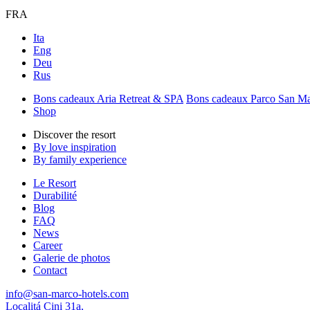
FRA
Ita
Eng
Deu
Rus
Bons cadeaux Aria Retreat & SPA
Bons cadeaux Parco San M
Shop
Discover the resort
By love inspiration
By family experience
Le Resort
Durabilité
Blog
FAQ
News
Career
Galerie de photos
Contact
info@san-marco-hotels.com
Localitá Cini 31a,