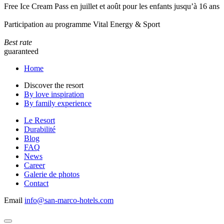
Free Ice Cream Pass en juillet et août pour les enfants jusqu’à 16 ans
Participation au programme Vital Energy & Sport
Best rate
guaranteed
Home
Discover the resort
By love inspiration
By family experience
Le Resort
Durabilité
Blog
FAQ
News
Career
Galerie de photos
Contact
Email
info@san-marco-hotels.com