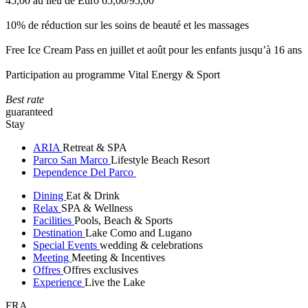
45,00 au lieu de Euro 65,00/95,00
10% de réduction sur les soins de beauté et les massages
Free Ice Cream Pass en juillet et août pour les enfants jusqu’à 16 ans
Participation au programme Vital Energy & Sport
Best rate
guaranteed
Stay
ARIA
Retreat & SPA
Parco San Marco
Lifestyle Beach Resort
Dependence Del Parco
Dining
Eat & Drink
Relax
SPA & Wellness
Facilities
Pools, Beach & Sports
Destination
Lake Como and Lugano
Special Events
wedding & celebrations
Meeting
Meeting & Incentives
Offres
Offres exclusives
Experience
Live the Lake
FRA