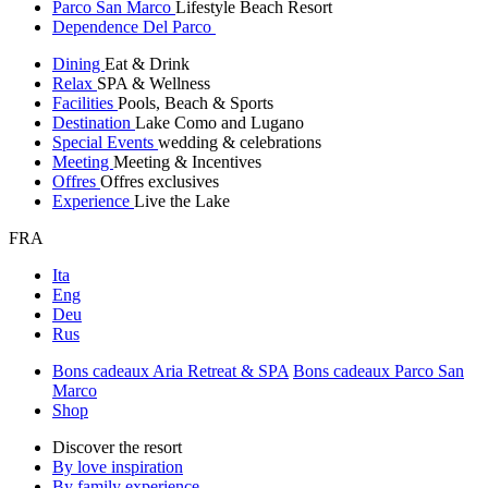
Parco San Marco
Lifestyle Beach Resort
Dependence Del Parco
Dining
Eat & Drink
Relax
SPA & Wellness
Facilities
Pools, Beach & Sports
Destination
Lake Como and Lugano
Special Events
wedding & celebrations
Meeting
Meeting & Incentives
Offres
Offres exclusives
Experience
Live the Lake
FRA
Ita
Eng
Deu
Rus
Bons cadeaux Aria Retreat & SPA
Bons cadeaux Parco San
Marco
Shop
Discover the resort
By love inspiration
By family experience