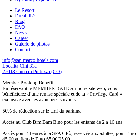
Le Resort
Durabilité
Blog
FAQ
News
Career
Galerie de photos
Contact
info@san-marco-hotels.com
Localitá Cini 31a,
22018 Cima di Porlezza (CO)
Member Booking Benefit
En réservant le MEMBER RATE sur notre site web, vous
bénéficierez d’une remise spéciale et de la « Privilege Card »
exclusive avec les avantages suivants :
50% de réduction sur le tarif du parking
Accès au Club Bim Bam Bino pour les enfants de 2 à 16 ans
Accès pour 4 heures à la SPA CEò, réservée aux adultes, pour Euro
45,00 au lieu de Euro 65,00/95,00