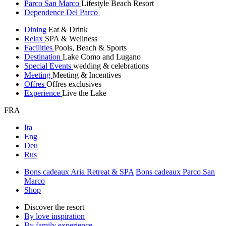
Parco San Marco
Lifestyle Beach Resort
Dependence Del Parco
Dining
Eat & Drink
Relax
SPA & Wellness
Facilities
Pools, Beach & Sports
Destination
Lake Como and Lugano
Special Events
wedding & celebrations
Meeting
Meeting & Incentives
Offres
Offres exclusives
Experience
Live the Lake
FRA
Ita
Eng
Deu
Rus
Bons cadeaux Aria Retreat & SPA
Bons cadeaux Parco San
Marco
Shop
Discover the resort
By love inspiration
By family experience