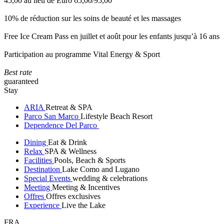
45,00 au lieu de Euro 65,00/95,00
10% de réduction sur les soins de beauté et les massages
Free Ice Cream Pass en juillet et août pour les enfants jusqu’à 16 ans
Participation au programme Vital Energy & Sport
Best rate
guaranteed
Stay
ARIA
Retreat & SPA
Parco San Marco
Lifestyle Beach Resort
Dependence Del Parco
Dining
Eat & Drink
Relax
SPA & Wellness
Facilities
Pools, Beach & Sports
Destination
Lake Como and Lugano
Special Events
wedding & celebrations
Meeting
Meeting & Incentives
Offres
Offres exclusives
Experience
Live the Lake
FRA