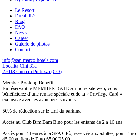
Le Resort
Durabilité
Blog
FAQ
News
Career
Galerie de photos
Contact
info@san-marco-hotels.com
Localitá Cini 31a,
22018 Cima di Porlezza (CO)
Member Booking Benefit
En réservant le MEMBER RATE sur notre site web, vous
bénéficierez d’une remise spéciale et de la « Privilege Card »
exclusive avec les avantages suivants :
50% de réduction sur le tarif du parking
Accès au Club Bim Bam Bino pour les enfants de 2 à 16 ans
Accès pour 4 heures à la SPA CEò, réservée aux adultes, pour Euro
45,00 au lieu de Euro 65,00/95,00