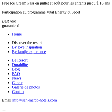
Free Ice Cream Pass en juillet et août pour les enfants jusqu’à 16 ans
Participation au programme Vital Energy & Sport
Best rate
guaranteed
Home
Discover the resort
By love inspiration
By family experience
Le Resort
Durabilité
Blog
FAQ
News
Career
Galerie de photos
Contact
Email
info@san-marco-hotels.com