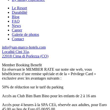
Le Resort
Durabilité
Blog
FAQ
News
Career
Galerie de photos
Contact
info@san-marco-hotels.com
Localitá Cini 31a,
22018 Cima di Porlezza (CO)
Member Booking Benefit
En réservant le MEMBER RATE sur notre site web, vous
bénéficierez d’une remise spéciale et de la « Privilege Card »
exclusive avec les avantages suivants :
50% de réduction sur le tarif du parking
Accès au Club Bim Bam Bino pour les enfants de 2 à 16 ans
Accès pour 4 heures à la SPA CEò, réservée aux adultes, pour Euro
45,00 au lieu de Euro 65,00/95,00