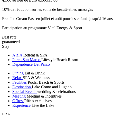
45,00 au lieu de Euro 65,00/95,00
10% de réduction sur les soins de beauté et les massages
Free Ice Cream Pass en juillet et août pour les enfants jusqu’à 16 ans
Participation au programme Vital Energy & Sport
Best rate
guaranteed
Stay
ARIA
Retreat & SPA
Parco San Marco
Lifestyle Beach Resort
Dependence Del Parco
Dining
Eat & Drink
Relax
SPA & Wellness
Facilities
Pools, Beach & Sports
Destination
Lake Como and Lugano
Special Events
wedding & celebrations
Meeting
Meeting & Incentives
Offres
Offres exclusives
Experience
Live the Lake
FRA