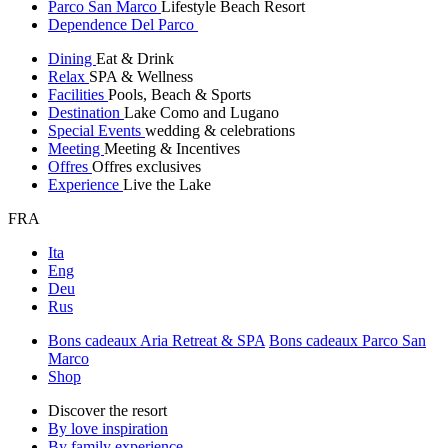
Parco San Marco
Lifestyle Beach Resort
Dependence Del Parco
Dining
Eat & Drink
Relax
SPA & Wellness
Facilities
Pools, Beach & Sports
Destination
Lake Como and Lugano
Special Events
wedding & celebrations
Meeting
Meeting & Incentives
Offres
Offres exclusives
Experience
Live the Lake
FRA
Ita
Eng
Deu
Rus
Bons cadeaux Aria Retreat & SPA
Bons cadeaux Parco San
Marco
Shop
Discover the resort
By love inspiration
By family experience