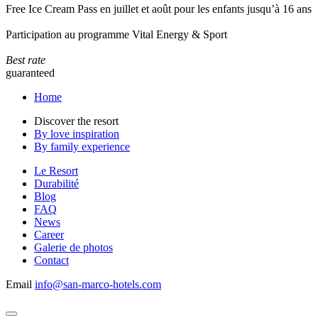
Free Ice Cream Pass en juillet et août pour les enfants jusqu’à 16 ans
Participation au programme Vital Energy & Sport
Best rate
guaranteed
Home
Discover the resort
By love inspiration
By family experience
Le Resort
Durabilité
Blog
FAQ
News
Career
Galerie de photos
Contact
Email
info@san-marco-hotels.com