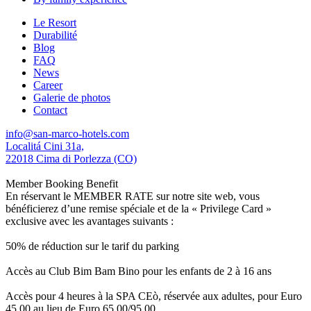
Le Resort
Durabilité
Blog
FAQ
News
Career
Galerie de photos
Contact
info@san-marco-hotels.com
Localitá Cini 31a,
22018 Cima di Porlezza (CO)
Member Booking Benefit
En réservant le MEMBER RATE sur notre site web, vous
bénéficierez d’une remise spéciale et de la « Privilege Card »
exclusive avec les avantages suivants :
50% de réduction sur le tarif du parking
Accès au Club Bim Bam Bino pour les enfants de 2 à 16 ans
Accès pour 4 heures à la SPA CEò, réservée aux adultes, pour Euro
45,00 au lieu de Euro 65,00/95,00