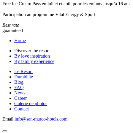
Free Ice Cream Pass en juillet et août pour les enfants jusqu’à 16 ans
Participation au programme Vital Energy & Sport
Best rate
guaranteed
Home
Discover the resort
By love inspiration
By family experience
Le Resort
Durabilité
Blog
FAQ
News
Career
Galerie de photos
Contact
Email
info@san-marco-hotels.com