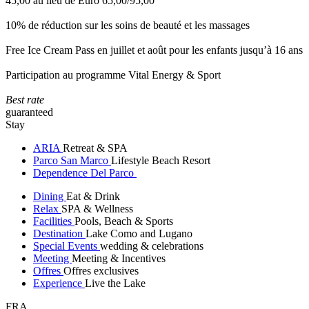
45,00 au lieu de Euro 65,00/95,00
10% de réduction sur les soins de beauté et les massages
Free Ice Cream Pass en juillet et août pour les enfants jusqu’à 16 ans
Participation au programme Vital Energy & Sport
Best rate
guaranteed
Stay
ARIA
Retreat & SPA
Parco San Marco
Lifestyle Beach Resort
Dependence Del Parco
Dining
Eat & Drink
Relax
SPA & Wellness
Facilities
Pools, Beach & Sports
Destination
Lake Como and Lugano
Special Events
wedding & celebrations
Meeting
Meeting & Incentives
Offres
Offres exclusives
Experience
Live the Lake
FRA