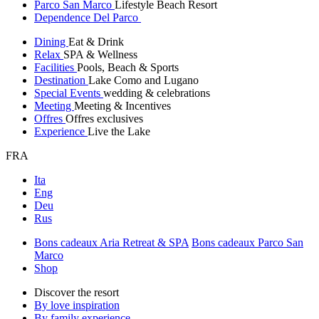
Parco San Marco
Lifestyle Beach Resort
Dependence Del Parco
Dining
Eat & Drink
Relax
SPA & Wellness
Facilities
Pools, Beach & Sports
Destination
Lake Como and Lugano
Special Events
wedding & celebrations
Meeting
Meeting & Incentives
Offres
Offres exclusives
Experience
Live the Lake
FRA
Ita
Eng
Deu
Rus
Bons cadeaux Aria Retreat & SPA
Bons cadeaux Parco San
Marco
Shop
Discover the resort
By love inspiration
By family experience