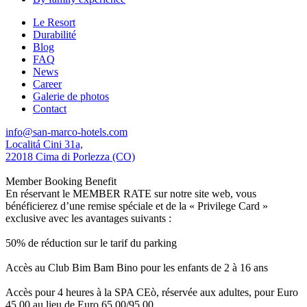
Le Resort
Durabilité
Blog
FAQ
News
Career
Galerie de photos
Contact
info@san-marco-hotels.com
Localitá Cini 31a,
22018 Cima di Porlezza (CO)
Member Booking Benefit
En réservant le MEMBER RATE sur notre site web, vous
bénéficierez d’une remise spéciale et de la « Privilege Card »
exclusive avec les avantages suivants :
50% de réduction sur le tarif du parking
Accès au Club Bim Bam Bino pour les enfants de 2 à 16 ans
Accès pour 4 heures à la SPA CEò, réservée aux adultes, pour Euro
45,00 au lieu de Euro 65,00/95,00