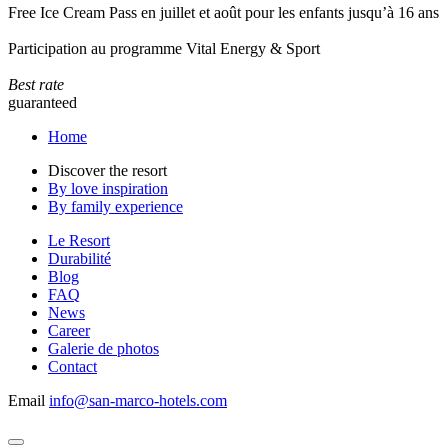
Free Ice Cream Pass en juillet et août pour les enfants jusqu’à 16 ans
Participation au programme Vital Energy & Sport
Best rate
guaranteed
Home
Discover the resort
By love inspiration
By family experience
Le Resort
Durabilité
Blog
FAQ
News
Career
Galerie de photos
Contact
Email
info@san-marco-hotels.com