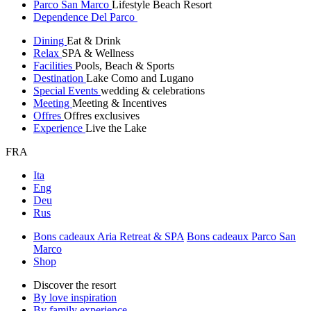
Parco San Marco
Lifestyle Beach Resort
Dependence Del Parco
Dining
Eat & Drink
Relax
SPA & Wellness
Facilities
Pools, Beach & Sports
Destination
Lake Como and Lugano
Special Events
wedding & celebrations
Meeting
Meeting & Incentives
Offres
Offres exclusives
Experience
Live the Lake
FRA
Ita
Eng
Deu
Rus
Bons cadeaux Aria Retreat & SPA
Bons cadeaux Parco San
Marco
Shop
Discover the resort
By love inspiration
By family experience