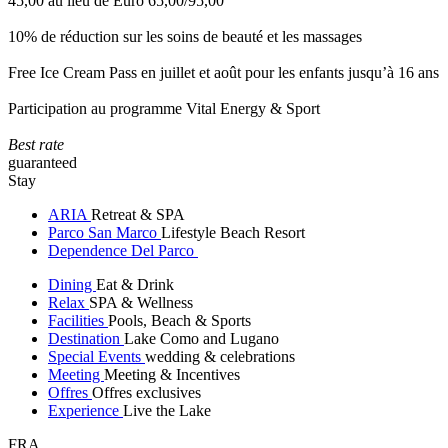
45,00 au lieu de Euro 65,00/95,00
10% de réduction sur les soins de beauté et les massages
Free Ice Cream Pass en juillet et août pour les enfants jusqu’à 16 ans
Participation au programme Vital Energy & Sport
Best rate
guaranteed
Stay
ARIA
Retreat & SPA
Parco San Marco
Lifestyle Beach Resort
Dependence Del Parco
Dining
Eat & Drink
Relax
SPA & Wellness
Facilities
Pools, Beach & Sports
Destination
Lake Como and Lugano
Special Events
wedding & celebrations
Meeting
Meeting & Incentives
Offres
Offres exclusives
Experience
Live the Lake
FRA