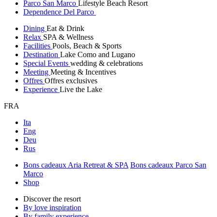
Parco San Marco
Lifestyle Beach Resort
Dependence Del Parco
Dining
Eat & Drink
Relax
SPA & Wellness
Facilities
Pools, Beach & Sports
Destination
Lake Como and Lugano
Special Events
wedding & celebrations
Meeting
Meeting & Incentives
Offres
Offres exclusives
Experience
Live the Lake
FRA
Ita
Eng
Deu
Rus
Bons cadeaux Aria Retreat & SPA
Bons cadeaux Parco San
Marco
Shop
Discover the resort
By love inspiration
By family experience