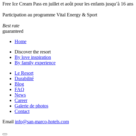
Free Ice Cream Pass en juillet et août pour les enfants jusqu’à 16 ans
Participation au programme Vital Energy & Sport
Best rate
guaranteed
Home
Discover the resort
By love inspiration
By family experience
Le Resort
Durabilité
Blog
FAQ
News
Career
Galerie de photos
Contact
Email
info@san-marco-hotels.com