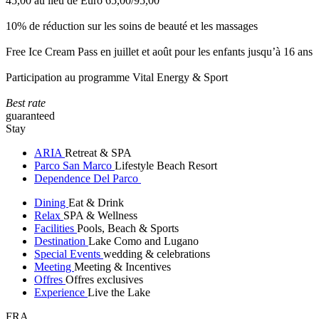
45,00 au lieu de Euro 65,00/95,00
10% de réduction sur les soins de beauté et les massages
Free Ice Cream Pass en juillet et août pour les enfants jusqu’à 16 ans
Participation au programme Vital Energy & Sport
Best rate
guaranteed
Stay
ARIA
Retreat & SPA
Parco San Marco
Lifestyle Beach Resort
Dependence Del Parco
Dining
Eat & Drink
Relax
SPA & Wellness
Facilities
Pools, Beach & Sports
Destination
Lake Como and Lugano
Special Events
wedding & celebrations
Meeting
Meeting & Incentives
Offres
Offres exclusives
Experience
Live the Lake
FRA