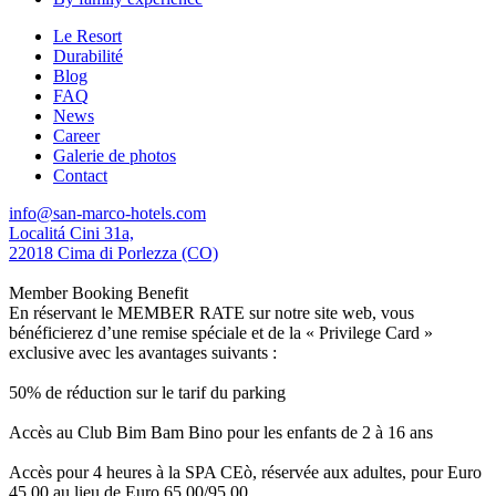
Le Resort
Durabilité
Blog
FAQ
News
Career
Galerie de photos
Contact
info@san-marco-hotels.com
Localitá Cini 31a,
22018 Cima di Porlezza (CO)
Member Booking Benefit
En réservant le MEMBER RATE sur notre site web, vous
bénéficierez d’une remise spéciale et de la « Privilege Card »
exclusive avec les avantages suivants :
50% de réduction sur le tarif du parking
Accès au Club Bim Bam Bino pour les enfants de 2 à 16 ans
Accès pour 4 heures à la SPA CEò, réservée aux adultes, pour Euro
45,00 au lieu de Euro 65,00/95,00