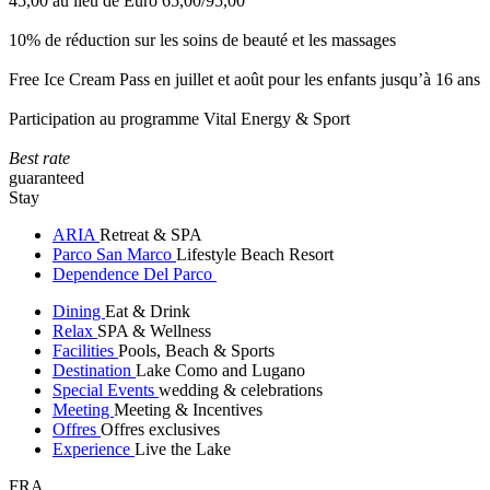
45,00 au lieu de Euro 65,00/95,00
10% de réduction sur les soins de beauté et les massages
Free Ice Cream Pass en juillet et août pour les enfants jusqu’à 16 ans
Participation au programme Vital Energy & Sport
Best rate
guaranteed
Stay
ARIA
Retreat & SPA
Parco San Marco
Lifestyle Beach Resort
Dependence Del Parco
Dining
Eat & Drink
Relax
SPA & Wellness
Facilities
Pools, Beach & Sports
Destination
Lake Como and Lugano
Special Events
wedding & celebrations
Meeting
Meeting & Incentives
Offres
Offres exclusives
Experience
Live the Lake
FRA