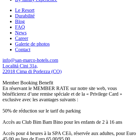
Le Resort
Durabilité
Blog
FAQ
News
Career
Galerie de photos
Contact
info@san-marco-hotels.com
Localitá Cini 31a,
22018 Cima di Porlezza (CO)
Member Booking Benefit
En réservant le MEMBER RATE sur notre site web, vous
bénéficierez d’une remise spéciale et de la « Privilege Card »
exclusive avec les avantages suivants :
50% de réduction sur le tarif du parking
Accès au Club Bim Bam Bino pour les enfants de 2 à 16 ans
Accès pour 4 heures à la SPA CEò, réservée aux adultes, pour Euro
45,00 au lieu de Euro 65,00/95,00