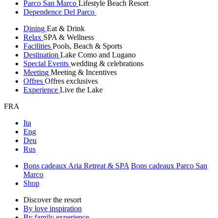
Parco San Marco
Lifestyle Beach Resort
Dependence Del Parco
Dining
Eat & Drink
Relax
SPA & Wellness
Facilities
Pools, Beach & Sports
Destination
Lake Como and Lugano
Special Events
wedding & celebrations
Meeting
Meeting & Incentives
Offres
Offres exclusives
Experience
Live the Lake
FRA
Ita
Eng
Deu
Rus
Bons cadeaux Aria Retreat & SPA
Bons cadeaux Parco San
Marco
Shop
Discover the resort
By love inspiration
By family experience