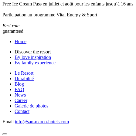
Free Ice Cream Pass en juillet et août pour les enfants jusqu’à 16 ans
Participation au programme Vital Energy & Sport
Best rate
guaranteed
Home
Discover the resort
By love inspiration
By family experience
Le Resort
Durabilité
Blog
FAQ
News
Career
Galerie de photos
Contact
Email
info@san-marco-hotels.com