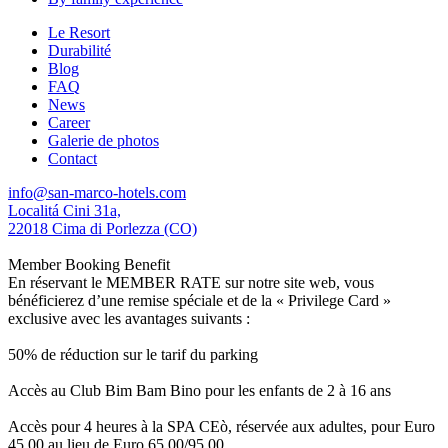
Le Resort
Durabilité
Blog
FAQ
News
Career
Galerie de photos
Contact
info@san-marco-hotels.com
Localitá Cini 31a,
22018 Cima di Porlezza (CO)
Member Booking Benefit
En réservant le MEMBER RATE sur notre site web, vous
bénéficierez d’une remise spéciale et de la « Privilege Card »
exclusive avec les avantages suivants :
50% de réduction sur le tarif du parking
Accès au Club Bim Bam Bino pour les enfants de 2 à 16 ans
Accès pour 4 heures à la SPA CEò, réservée aux adultes, pour Euro
45,00 au lieu de Euro 65,00/95,00