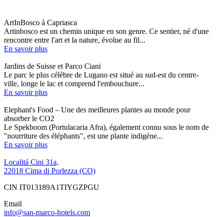
ArtInBosco à Capriasca
Artinbosco est un chemin unique en son genre. Ce sentier, né d'une
rencontre entre l'art et la nature, évolue au fil...
En savoir plus
Jardins de Suisse et Parco Ciani
Le parc le plus célèbre de Lugano est situé au sud-est du centre-
ville, longe le lac et comprend l'embouchure...
En savoir plus
Elephant's Food – Une des meilleures plantes au monde pour
absorber le CO2
Le Spekboom (Portulacaria Afra), également connu sous le nom de
"nourriture des éléphants", est une plante indigène...
En savoir plus
Localitá Cini 31a,
22018 Cima di Porlezza (CO)
CIN IT013189A1TIYGZPGU
Email
info@san-marco-hotels.com