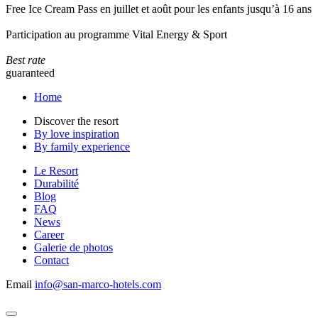
Free Ice Cream Pass en juillet et août pour les enfants jusqu’à 16 ans
Participation au programme Vital Energy & Sport
Best rate
guaranteed
Home
Discover the resort
By love inspiration
By family experience
Le Resort
Durabilité
Blog
FAQ
News
Career
Galerie de photos
Contact
Email
info@san-marco-hotels.com