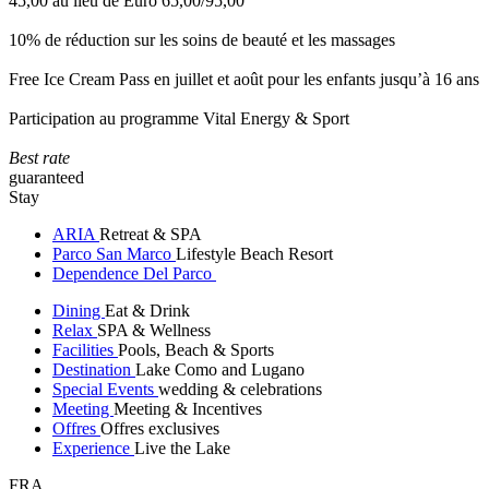
45,00 au lieu de Euro 65,00/95,00
10% de réduction sur les soins de beauté et les massages
Free Ice Cream Pass en juillet et août pour les enfants jusqu’à 16 ans
Participation au programme Vital Energy & Sport
Best rate
guaranteed
Stay
ARIA
Retreat & SPA
Parco San Marco
Lifestyle Beach Resort
Dependence Del Parco
Dining
Eat & Drink
Relax
SPA & Wellness
Facilities
Pools, Beach & Sports
Destination
Lake Como and Lugano
Special Events
wedding & celebrations
Meeting
Meeting & Incentives
Offres
Offres exclusives
Experience
Live the Lake
FRA