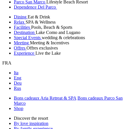
Parco San Marco
Lifestyle Beach Resort
Dependence Del Parco
Dining
Eat & Drink
Relax
SPA & Wellness
Facilities
Pools, Beach & Sports
Destination
Lake Como and Lugano
Special Events
wedding & celebrations
Meeting
Meeting & Incentives
Offres
Offres exclusives
Experience
Live the Lake
FRA
Ita
Eng
Deu
Rus
Bons cadeaux Aria Retreat & SPA
Bons cadeaux Parco San
Marco
Shop
Discover the resort
By love inspiration
By family experience