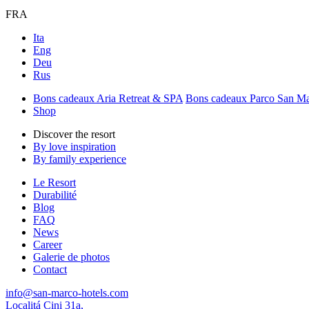
FRA
Ita
Eng
Deu
Rus
Bons cadeaux Aria Retreat & SPA
Bons cadeaux Parco San M
Shop
Discover the resort
By love inspiration
By family experience
Le Resort
Durabilité
Blog
FAQ
News
Career
Galerie de photos
Contact
info@san-marco-hotels.com
Localitá Cini 31a,