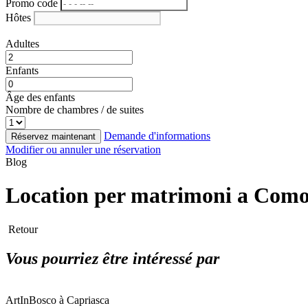
Promo code
Hôtes
Adultes
Enfants
Âge des enfants
Nombre de chambres / de suites
Demande d'informations
Réservez maintenant
Modifier ou annuler une réservation
Blog
Location per matrimoni a Como - 
Retour
Vous pourriez être intéressé par
ArtInBosco à Capriasca