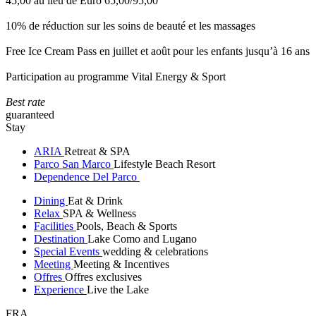
45,00 au lieu de Euro 65,00/95,00
10% de réduction sur les soins de beauté et les massages
Free Ice Cream Pass en juillet et août pour les enfants jusqu’à 16 ans
Participation au programme Vital Energy & Sport
Best rate
guaranteed
Stay
ARIA
Retreat & SPA
Parco San Marco
Lifestyle Beach Resort
Dependence Del Parco
Dining
Eat & Drink
Relax
SPA & Wellness
Facilities
Pools, Beach & Sports
Destination
Lake Como and Lugano
Special Events
wedding & celebrations
Meeting
Meeting & Incentives
Offres
Offres exclusives
Experience
Live the Lake
FRA