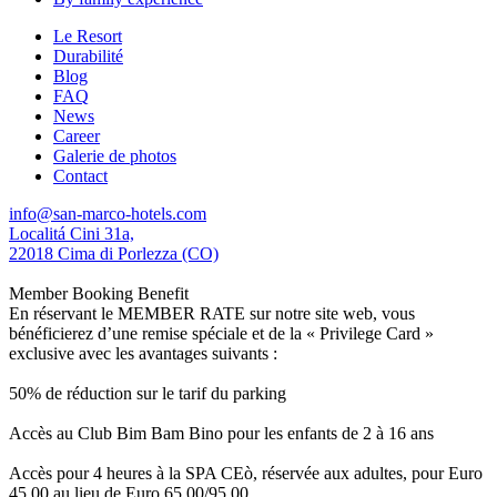
Le Resort
Durabilité
Blog
FAQ
News
Career
Galerie de photos
Contact
info@san-marco-hotels.com
Localitá Cini 31a,
22018 Cima di Porlezza (CO)
Member Booking Benefit
En réservant le MEMBER RATE sur notre site web, vous
bénéficierez d’une remise spéciale et de la « Privilege Card »
exclusive avec les avantages suivants :
50% de réduction sur le tarif du parking
Accès au Club Bim Bam Bino pour les enfants de 2 à 16 ans
Accès pour 4 heures à la SPA CEò, réservée aux adultes, pour Euro
45,00 au lieu de Euro 65,00/95,00