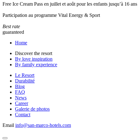
Free Ice Cream Pass en juillet et août pour les enfants jusqu’à 16 ans
Participation au programme Vital Energy & Sport
Best rate
guaranteed
Home
Discover the resort
By love inspiration
By family experience
Le Resort
Durabilité
Blog
FAQ
News
Career
Galerie de photos
Contact
Email
info@san-marco-hotels.com