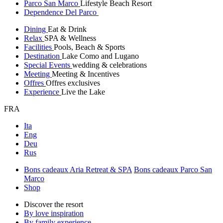
Parco San Marco
Lifestyle Beach Resort
Dependence Del Parco
Dining
Eat & Drink
Relax
SPA & Wellness
Facilities
Pools, Beach & Sports
Destination
Lake Como and Lugano
Special Events
wedding & celebrations
Meeting
Meeting & Incentives
Offres
Offres exclusives
Experience
Live the Lake
FRA
Ita
Eng
Deu
Rus
Bons cadeaux Aria Retreat & SPA
Bons cadeaux Parco San
Marco
Shop
Discover the resort
By love inspiration
By family experience