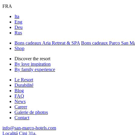
FRA
Ita
Eng
Deu
Rus
Bons cadeaux Aria Retreat & SPA
Bons cadeaux Parco San M
Shop
Discover the resort
By love inspiration
By family experience
Le Resort
Durabilité
Blog
FAQ
News
Career
Galerie de photos
Contact
info@san-marco-hotels.com
Localitá Cini 31a,