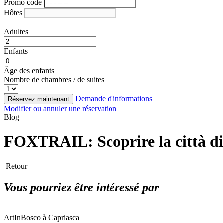
Promo code
Hôtes
Adultes
Enfants
Âge des enfants
Nombre de chambres / de suites
Demande d'informations
Réservez maintenant
Modifier ou annuler une réservation
Blog
FOXTRAIL: Scoprire la città di
Retour
Vous pourriez être intéressé par
ArtInBosco à Capriasca