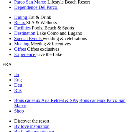
Parco San Marco
Lifestyle Beach Resort
Dependence Del Parco
Dining
Eat & Drink
Relax
SPA & Wellness
Facilities
Pools, Beach & Sports
Destination
Lake Como and Lugano
Special Events
wedding & celebrations
Meeting
Meeting & Incentives
Offres
Offres exclusives
Experience
Live the Lake
FRA
Ita
Eng
Deu
Rus
Bons cadeaux Aria Retreat & SPA
Bons cadeaux Parco San
Marco
Shop
Discover the resort
By love inspiration
By family experience