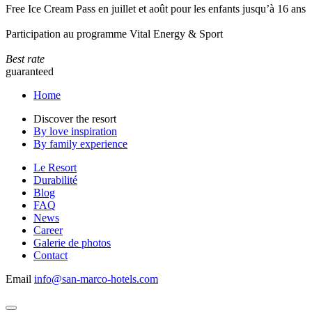
Free Ice Cream Pass en juillet et août pour les enfants jusqu’à 16 ans
Participation au programme Vital Energy & Sport
Best rate
guaranteed
Home
Discover the resort
By love inspiration
By family experience
Le Resort
Durabilité
Blog
FAQ
News
Career
Galerie de photos
Contact
Email
info@san-marco-hotels.com