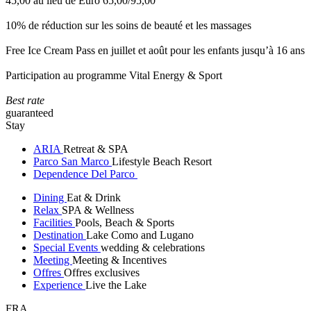
45,00 au lieu de Euro 65,00/95,00
10% de réduction sur les soins de beauté et les massages
Free Ice Cream Pass en juillet et août pour les enfants jusqu’à 16 ans
Participation au programme Vital Energy & Sport
Best rate
guaranteed
Stay
ARIA
Retreat & SPA
Parco San Marco
Lifestyle Beach Resort
Dependence Del Parco
Dining
Eat & Drink
Relax
SPA & Wellness
Facilities
Pools, Beach & Sports
Destination
Lake Como and Lugano
Special Events
wedding & celebrations
Meeting
Meeting & Incentives
Offres
Offres exclusives
Experience
Live the Lake
FRA