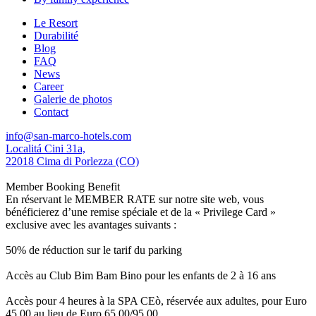
Le Resort
Durabilité
Blog
FAQ
News
Career
Galerie de photos
Contact
info@san-marco-hotels.com
Localitá Cini 31a,
22018 Cima di Porlezza (CO)
Member Booking Benefit
En réservant le MEMBER RATE sur notre site web, vous
bénéficierez d’une remise spéciale et de la « Privilege Card »
exclusive avec les avantages suivants :
50% de réduction sur le tarif du parking
Accès au Club Bim Bam Bino pour les enfants de 2 à 16 ans
Accès pour 4 heures à la SPA CEò, réservée aux adultes, pour Euro
45,00 au lieu de Euro 65,00/95,00