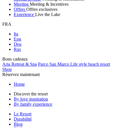
Meeting
Meeting & Incentives
Offres
Offres exclusives
Experience
Live the Lake
FRA
Ita
Eng
Deu
Rus
Bons cadeaux
Aria Retreat & Spa
Parco San Marco Life style beach resort
Shop
Réservez maintenant
Home
Discover the resort
By love inspiration
By family experience
Le Resort
Durabilité
Blog