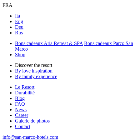
FRA
Ita
Eng
Deu
Rus
Bons cadeaux Aria Retreat & SPA
Bons cadeaux Parco San
Marco
Shop
Discover the resort
By love inspiration
By family experience
Le Resort
Durabilité
Blog
FAQ
News
Career
Galerie de photos
Contact
info@san-marco-hotels.com