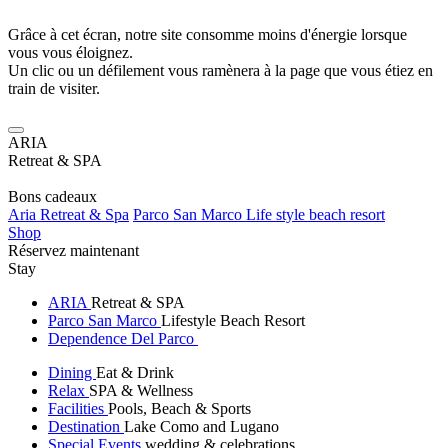
Grâce à cet écran, notre site consomme moins d'énergie lorsque
vous vous éloignez.
Un clic ou un défilement vous ramènera à la page que vous étiez en
train de visiter.
ARIA
Retreat & SPA
Bons cadeaux
Aria Retreat & Spa
Parco San Marco Life style beach resort
Shop
Réservez maintenant
Stay
ARIA
Retreat & SPA
Parco San Marco
Lifestyle Beach Resort
Dependence Del Parco
Dining
Eat & Drink
Relax
SPA & Wellness
Facilities
Pools, Beach & Sports
Destination
Lake Como and Lugano
Special Events
wedding & celebrations