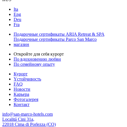
Ita
Eng
Deu
Fra
Подарочные сертификаты ARIA Retreat & SPA
Подарочные сертификаты Parco San Marco
магазин
Откройте для себя курорт
По вдохновению любви
По семейному опыту
Курорт
Yстойчивость
FAQ
Новости
Карьера
Фотогалерея
Контакт
info@san-marco-hotels.com
Localitá Cini 31a,
22018 Cima di Porlezza (CO)