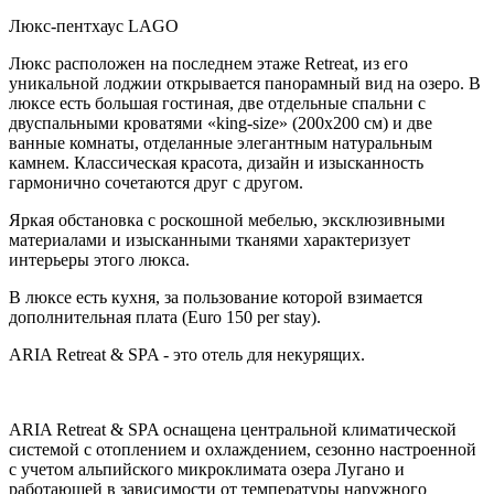
Люкс-пентхаус LAGO
Люкс расположен на последнем этаже Retreat, из его
уникальной лоджии открывается панорамный вид на озеро. В
люксе есть большая гостиная, две отдельные спальни с
двуспальными кроватями «king-size» (200x200 см) и две
ванные комнаты, отделанные элегантным натуральным
камнем. Классическая красота, дизайн и изысканность
гармонично сочетаются друг с другом.
Яркая обстановка с роскошной мебелью, эксклюзивными
материалами и изысканными тканями характеризует
интерьеры этого люкса.
В люксе есть кухня, за пользование которой взимается
дополнительная плата (Euro 150 per stay).
ARIA Retreat & SPA - это отель для некурящих.
ARIA Retreat & SPA оснащена центральной климатической
системой с отоплением и охлаждением, сезонно настроенной
с учетом альпийского микроклимата озера Лугано и
работающей в зависимости от температуры наружного