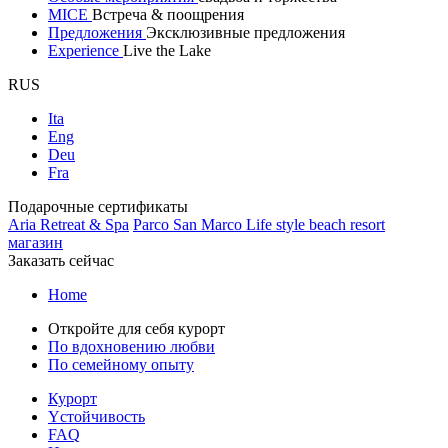
MICE
Встреча & поощрения
Предложения
Эксклюзивные предложения
Experience
Live the Lake
RUS
Ita
Eng
Deu
Fra
Подарочные сертификаты
Aria Retreat & Spa
Parco San Marco Life style beach resort
магазин
Заказать сейчас
Home
Откройте для себя курорт
По вдохновению любви
По семейному опыту
Курорт
Yстойчивость
FAQ