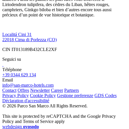
Liriodendron tulipifera, des cèdres du Liban, hêtres rouges,
camphriers, Ginkgo biloba et bien d’autres encore tous aussi
précieux d’un point de vue historique et botanique.
Localitá Cini 31
22018 Cima di Porlezza (CO)
CIN IT013189B432CLE2XF
Seguici su
Téléphone
+39 0344 629 134
Email
info@san-marco-hotels.com
Contact
Offres
Newsletter
Career
Partners
Privacy Policy
Cookie Policy
Gestione preferenze
GDS Codes
Déclaration d'accessibilité
© 2026 Parco San Marco All Rights Reserved.
This site is protected by reCAPTCHA and the Google Privacy
Policy and Terms of Service apply
webdesign
ovosodo