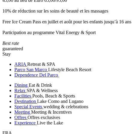
45,00 au lieu de Euro 65,00/95,00
10% de réduction sur les soins de beauté et les massages
Free Ice Cream Pass en juillet et août pour les enfants jusqu’à 16 ans
Participation au programme Vital Energy & Sport
Best rate
guaranteed
Stay
ARIA
Retreat & SPA
Parco San Marco
Lifestyle Beach Resort
Dependence Del Parco
Dining
Eat & Drink
Relax
SPA & Wellness
Facilities
Pools, Beach & Sports
Destination
Lake Como and Lugano
Special Events
wedding & celebrations
Meeting
Meeting & Incentives
Offres
Offres exclusives
Experience
Live the Lake
FRA