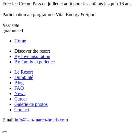
Free Ice Cream Pass en juillet et août pour les enfants jusqu’à 16 ans
Participation au programme Vital Energy & Sport
Best rate
guaranteed
Home
Discover the resort
By love inspiration
By family experience
Le Resort
Durabilité
Blog
FAQ
News
Career
Galerie de photos
Contact
Email
info@san-marco-hotels.com