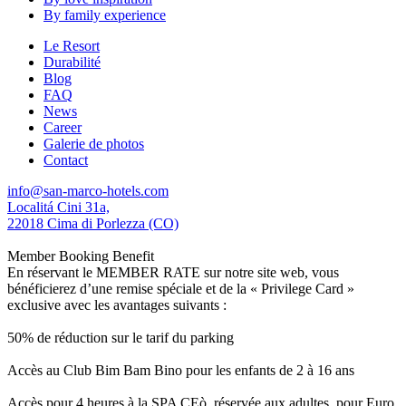
By family experience
Le Resort
Durabilité
Blog
FAQ
News
Career
Galerie de photos
Contact
info@san-marco-hotels.com
Localitá Cini 31a,
22018 Cima di Porlezza (CO)
Member Booking Benefit
En réservant le MEMBER RATE sur notre site web, vous
bénéficierez d’une remise spéciale et de la « Privilege Card »
exclusive avec les avantages suivants :
50% de réduction sur le tarif du parking
Accès au Club Bim Bam Bino pour les enfants de 2 à 16 ans
Accès pour 4 heures à la SPA CEò, réservée aux adultes, pour Euro