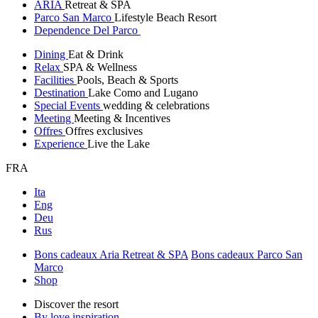
ARIA
Retreat & SPA
Parco San Marco
Lifestyle Beach Resort
Dependence Del Parco
Dining
Eat & Drink
Relax
SPA & Wellness
Facilities
Pools, Beach & Sports
Destination
Lake Como and Lugano
Special Events
wedding & celebrations
Meeting
Meeting & Incentives
Offres
Offres exclusives
Experience
Live the Lake
FRA
Ita
Eng
Deu
Rus
Bons cadeaux Aria Retreat & SPA
Bons cadeaux Parco San
Marco
Shop
Discover the resort
By love inspiration